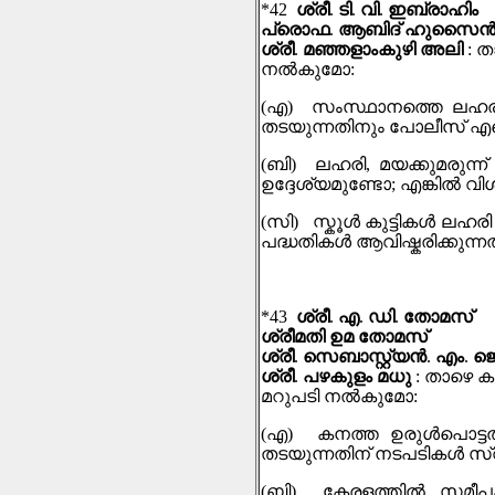
*42
ശ്രീ
.
ടി
.
വി
.
ഇബ്രാഹിം
പ്രൊഫ
.
ആബിദ് ഹുസൈന്‍ 
ശ്രീ
.
മഞ്ഞളാംകുഴി അലി
:
ത
നല്‍കുമോ
:
(
എ
)
സംസ്ഥാനത്തെ ലഹര
തടയുന്നതിനും പോലീസ് എന്തെ
(
ബി
)
ലഹരി
,
മയക്കുമരുന്ന
ഉദ്ദേശ്യമുണ്ടോ
;
എങ്കിൽ വ
(
സി
)
സ്കൂള്‍ കുട്ടികള്‍ ലഹ
പദ്ധതികള്‍ ആവിഷ്കരിക്കുന്ന
*43
ശ്രീ
.
എ
.
ഡി
.
തോമസ്
ശ്രീമതി ഉമ തോമസ്
ശ്രീ
.
സെബാസ്റ്റ്യൻ
.
എം
.
ജ
ശ്രീ
.
പഴകുളം മധു
:
താഴെ ക
മറുപടി നല്‍കുമോ
:
(
എ
)
കനത്ത ഉരുൾപൊട്
തടയുന്നതിന് നടപടികൾ സ്വീക
(
ബി
)
കേരളത്തിൽ സമീപക