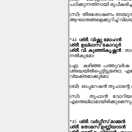
പഠിക്കുന്നതിനായി രൂപീകരിച്
(
സി
)
തീരശോഷണം തടയുന്ന
ആഘാതങ്ങളെക്കുറിച്ച് വിലയി
*44
ശ്രീ
.
വിഷ്ണു മോഹൻ
ശ്രീ
.
ഉല്ലാസ് കോവൂർ
ശ്രീ
.
വി
.
കുഞ്ഞികൃഷ്ണൻ
:
താ
നല്‍കുമോ
:
(
എ
)
കഴിഞ്ഞ പത്തുവർഷ 
ശ്രദ്ധയിൽപ്പെട്ടിട്ടുണ്ടോ
;
എങ്
വ്യക്തമാക്കുമോ
;
(
ബി
)
ഓപ്പറേഷൻ തൂഫാന്റെ ഭാ
(
സി
)
തൂഫാൻ വോറിയർമ
എന്തെല്ലാമായിരിക്കുമെന്ന
*45
ശ്രീ
.
വർഗ്ഗീസ് മാമ്മൻ
ശ്രീ
.
തോമസ് ഉണ്ണിയാടൻ