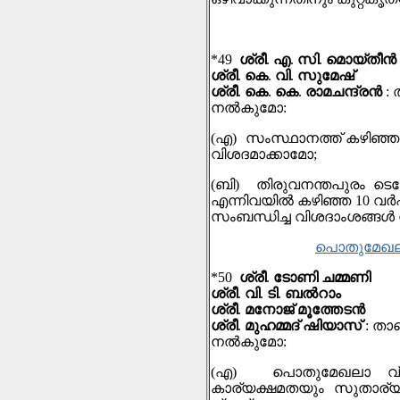
*49
ശ്രീ
.
എ
.
സി
.
മൊയ്തീന്‍
ശ്രീ
.
കെ
.
വി
.
സുമേഷ്
ശ്രീ
.
കെ
.
കെ
.
രാമചന്ദ്രന്‍
:
നല്‍കുമോ
:
(
എ
)
സംസ്ഥാനത്ത് കഴിഞ്
വിശദമാക്കാമോ
;
(
ബി
)
തിരുവനന്തപുരം ടെക്
എന്നിവയിൽ കഴിഞ്ഞ
10
വർഷ
സംബന്ധിച്ച വിശദാംശങ്
പൊതുമേഖലാ 
*50
ശ്രീ
.
ടോണി ചമ്മണി
ശ്രീ
.
വി
.
ടി
.
ബൽറാം
ശ്രീ
.
മനോജ് മൂത്തേടൻ
ശ്രീ
.
മുഹമ്മദ് ഷിയാസ്
:
താഴ
നല്‍കുമോ
:
(
എ
)
പൊതുമേഖലാ വ്
കാര്യക്ഷമതയും സുതാര്യതയു