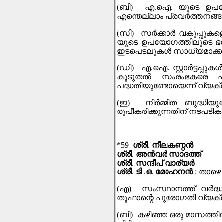
(
ബി
)
എ
.
ഐ
.
യുടെ ഉപയോ
എന്തെല്ലാം പ്രവർത്തനങ്ങ
(
സി
)
സർക്കാർ വകുപ്പുകളെയ
യുടെ ഉപയോഗത്തിലൂടെ ഭര
ഇടപെടലുകള്‍ സാധ്യമാക്ക
(
ഡി
)
എ
.
ഐ
.
സ്റ്റാർട്ടപ
കൂടുതൽ സംരംഭകരെ 
പദ്ധതിയുണ്ടോയെന്ന് വ്യക
(
ഇ
)
നിർമ്മിത ബുദ്ധി
രൂപീകരിക്കുന്നതിന് നടപടി
*59
ശ്രീ
.
നീലകണ്ഠൻ
ശ്രീ
.
അൻവർ സാദത്ത്
ശ്രീ
.
സന്ദീപ് വാര്യർ
ശ്രീ
.
ടി
.
ഒ
.
മോഹനൻ
:
താഴെ 
(
എ
)
സംസ്ഥാനത്ത് വർദ്ധ
തൂഫാന്റെ പുരോഗതി വ്യക്
(
ബി
)
കഴിഞ്ഞ ഒരു മാസത്തിന