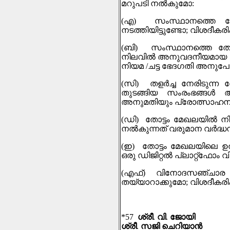
മറുപടി നല്‍കുമോ
:
(
എ
)
സംസ്ഥാനത്തെ തോ
നടത്തിയിട്ടുണ്ടോ
;
വിശദീകരി
(
ബി
)
സംസ്ഥാനത്തെ തോട
നിലവിൽ അനുവദനീയമായ വി
നിയമ
/
ചട്ട ഭേദഗതി അനു
(
സി
)
തളർച്ച നേരിടുന്ന
തുടങ്ങിയ സംരംഭങ്ങൾ ആര
അനുമതിയും പ്രോത്സാഹനവ
(
ഡി
)
തോട്ടം മേഖലയില്‍ 
നൽകുന്നത് വരുമാന വർദ്ധന
(
ഇ
)
തോട്ടം മേഖലയിലെ ഉൽ
ഒരു ഡിജിറ്റൽ പ്ലാറ്റ്ഫോം വ
(
എഫ്
)
വിനോദസഞ്ചാര വക
തയ്യാറാക്കുമോ
;
വിശദീകരി
*57
ശ്രീ
.
വി
.
ജോയി
ശ്രീ
.
സജി ചെറിയാന്‍