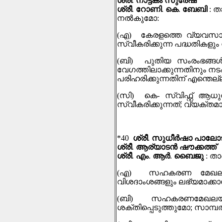
ശ്രീ
.
നാട്ടകം സുരേഷ്
ശ്രീ
.
റോണി
.
കെ
.
ബേബി
:
ത
നല്‍കുമോ
:
(
എ
)
കേരളത്തെ വ്യവസായ 
സ്വീകരിക്കുന്ന പദ്ധതികളു
(
ബി
)
പുതിയ സംരംഭങ്ങള്
വേഗത്തിലാക്കുന്നതിനും നട
പരിഹരിക്കുന്നതിന് എന്തെല്
(
സി
)
കെ
-
സ്വിഫ്റ്റ് ആധ
സ്വീകരിക്കുന്നത്
;
വ്യക്തമാ
*40
ശ്രീ
.
സുധീർഷാ പാലോട
ശ്രീ
.
ആര്യാടന്‍ ഷൗക്കത്ത്
ശ്രീ
.
എം
.
ആർ
.
ബൈജു
:
താ
(
എ
)
സഹകരണ മേഖലയുട
വിശദാംശങ്ങളും ലഭ്യമാക്ക
(
ബി
)
സഹകരണമേഖലയിലെ
ശക്തിപ്പെടുത്തുമോ
;
സാമ്പത