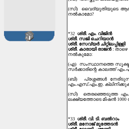
(
സി
)
വൈദ്യുതിയുടെ ആഭ്യന
നല്‍കാമോ
?
*32
ശ്രീ
.
എം
.
വിജിന്‍
ശ്രീ
.
സജി ചെറിയാന്‍
ശ്രീ
.
സേവ്യര്‍ ചിറ്റിലപ്പിള്ളി
ശ്രീ
.
കാരായി രാജൻ
:
താഴെ 
നല്‍കുമോ
:
(
എ
)
സംസ്ഥാനത്തെ സൂക്ഷ്
സര്‍ക്കാരിന്റെ കാലത്ത് എം
.
(
ബി
)
പ്രശ്നങ്ങള്‍ നേരി
എം
.
എസ്
.
എം
.
ഇ
.
ക്ലിനിക്കുക
(
സി
)
തെരഞ്ഞെടുത്ത എം
ലക്ഷ്യത്തോടെ മിഷന്‍
1000
*33
ശ്രീ
.
വി
.
ടി
.
ബൽറാം
ശ്രീ
.
മനോജ് മൂത്തേടൻ