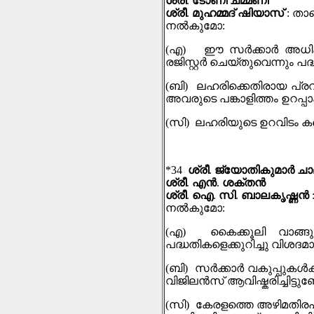
ശ്രീ
.
ടോണി ചമ്മണി
ശ്രീ
.
മുഹമ്മദ് ഷിയാസ്
:
താഴ
നല്‍കുമോ
:
(
എ
)
ഈ സര്‍ക്കാര്‍ അധ
രജിസ്റ്റര്‍ ചെയ്തുവെന്നും
(
ബി
)
ലഹരിക്കെതിരായ പ്രവര
അവരുടെ പങ്കാളിത്തം ഉറപ്പാ
(
സി
)
ലഹരിയുടെ ഉറവിടം കണ
*34
ശ്രീ
.
ജ്യോതികുമാർ ചാ
ശ്രീ
.
എൻ
.
ശക്തൻ
ശ്രീ
.
ഐ
.
സി
.
ബാലകൃഷ്ണന്‍
നല്‍കുമോ
:
(
എ
)
കൈക്കൂലി വാങ്ങ
പദ്ധതികളെക്കുറിച്ചു വിശദമ
(
ബി
)
സർക്കാർ വകുപ്പുകൾക
വിജിലൻസ് ആവിഷ്കരിച്ചിട്ടു
(
സി
)
കേരളത്തെ അഴിമതിരഹി