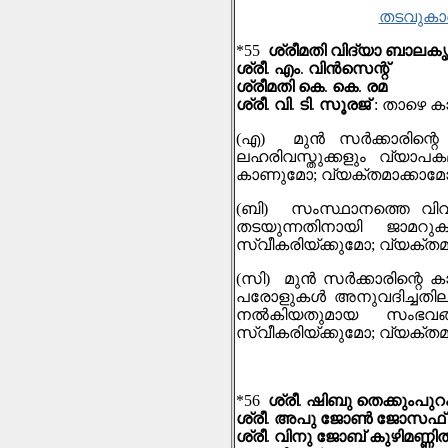
തടവുകാ
*55
ശ്രീമതി വിദ്യാ ബാലകൃ
ശ്രീ
.
എം
.
വിന്‍സെന്റ്
ശ്രീമതി കെ
.
കെ
.
രമ
ശ്രീ
.
വി
.
ടി
.
സൂരജ്
:
താഴെ കാ
(
എ
)
മുൻ സർക്കാരിന
ലഹരിവസ്തുക്കളും വ്യാപകമാ
കാണുമോ
;
വ്യക്തമാക്കാമ
(
ബി
)
സംസ്ഥാനത്തെ വി
തടയുന്നതിനായി ജാമറു
സ്വീകരിയ്ക്കുമോ
;
വ്യക്തമ
(
സി
)
മുൻ സർക്കാരിന്റെ
പരോളുകൾ അനുവദിച്ചതില
നൽകിയതുമായ സംഭവങ്
സ്വീകരിയ്ക്കുമോ
;
വ്യക്തമ
*56
ശ്രീ
.
ഷിബു തെക്കുംപുറ
ശ്രീ
.
അപു ജോൺ ജോസഫ്
ശ്രീ
.
വിനു ജോബ് കുഴിമണ്ണി