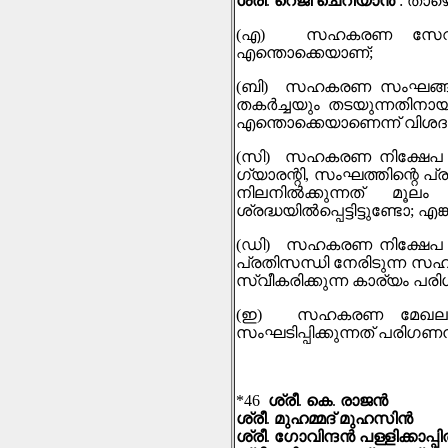
ശ്രീ
.
റെജി ചെറിയാൻ
:
താഴെ
(
എ
)
സഹകരണ സേവന മേ
എന്തൊക്കെയാണ്
;
(
ബി
)
സഹകരണ സംഘങ്ങളിലെ
തകർച്ചയും തടയുന്നതിനായി
എന്തൊക്കെയാണെന്ന് വിശദ
(
സി
)
സഹകരണ നിക്ഷേപ ഗ്
ഗ്യാരന്റി
,
സംഘത്തിന്റെ പ്ര
നിലനിൽക്കുന്നത് മൂലം
ശ്രദ്ധയിൽപ്പെട്ടിട്ടുണ്ടോ
;
എങ്
(
ഡി
)
സഹകരണ നിക്ഷേപ ഗ്യ
പ്രതിസന്ധി നേരിടുന്ന 
സ്വീകരിക്കുന്ന കാര്യം പര
(
ഇ
)
സഹകരണ മേഖലയില
സംഘടിപ്പിക്കുന്നത് പരിഗ
*46
ശ്രീ
.
കെ
.
രാജന്‍
ശ്രീ
.
മുഹമ്മദ് മുഹസിന്‍
ശ്രീ
.
ഗോവിന്ദൻ പള്ളിക്കാപ്പ