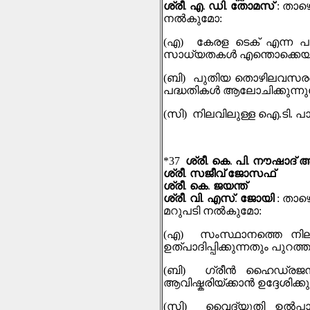
ശ്രീ
.
എ
.
ഡി
.
തോമസ്
:
താഴെ
നല്‍കുമോ
:
(
എ
)
കേരള ടെക് എന്ന പു
സാധ്യതകള്‍ എന്തൊക്കെയാ
(
ബി
)
പുതിയ തൊഴിലവസരങ്ങള
പദ്ധതികള്‍ ആലോചിക്കുന്ന
(
സി
)
നിലവിലുള്ള ഐ
.
ടി
.
പാ
*37
ശ്രീ
.
കെ
.
പി
.
നൗഷാദ് 
ശ്രീ
.
സജീവ് ജോസഫ്
ശ്രീ
.
കെ
.
ജയന്ത്
ശ്രീ
.
വി
.
എസ്
.
ജോയി
:
താഴെ
മറുപടി നല്‍കുമോ
:
(
എ
)
സംസ്ഥാനത്തെ നില
ഉത്പാദിപ്പിക്കുന്നതും പു
(
ബി
)
ഗ്രീൻ ഹൈഡ്രജ
ആവിഷ്കരിയ്ക്കാൻ ഉദ്ദേശിക്
(
സി
)
വൈദ്യുതി ഉൽപ്പ