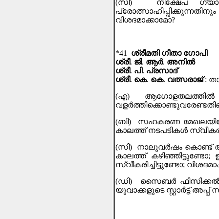
(
സി
)
നിക്ഷേപ ഗ്യാര
പ്രോത്സാഹിപ്പിക്കുന്നതിന
വിശദമാക്കാമോ
?
*41
ശ്രീമതി ഗീതാ ഗോപി
ശ്രീ
.
ജി
.
ആര്‍
.
അനില്‍
ശ്രീ
.
പി
.
പ്രസാദ്
ശ്രീ
.
കെ
.
കെ
.
വത്സരാജ്
:
താ
(
എ
)
ആഗോളതലത്തില്‍ 
വളര്‍ത്തിക്കൊണ്ടുവരേണ്ടതി
(
ബി
)
സഹകരണ മേഖലയിലേക
കാലത്ത് നടപടികൾ സ്വീകരിച്
(
സി
)
നാലുവർഷം കൊണ്ട് അ
കാലത്ത് കഴിഞ്ഞിട്ടുണ്ടോ
;
സ്വീകരിച്ചിട്ടുണ്ടോ
;
വിശദമാ
(
ഡി
)
സൈബര്‍ ഫിസിക്കല്‍ 
യുവാക്കളുടെ സ്റ്റാര്‍ട്ട്