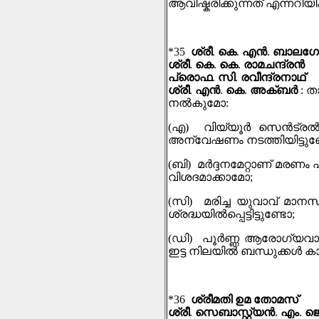
ആവിഷ്കരിക്കുന്നത് എന്നറിയ
*35
ശ്രീ
.
കെ
.
എന്‍
.
ബാലഗോ
ശ്രീ
.
കെ
.
കെ
.
രാമചന്ദ്രന്‍
പ്രൊഫ
.
സി
.
രവീന്ദ്രനാഥ്
ശ്രീ
.
എന്‍
.
കെ
.
അക്ബര്‍
:
ത
നല്‍കുമോ
:
(
എ
)
വിയ്യൂര്‍ സെന്‍ട്ര
അന്വേഷണം നടത്തിയിട്ടുണ്
(
ബി
)
മര്‍ദ്ദനമേറ്റാണ് മരണം 
വിശദമാക്കാമോ
;
(
സി
)
മരിച്ച യുവാവ് മാനസ
ശ്രദ്ധയില്‍പ്പെട്ടിട്ടുണ്ടോ
;
(
ഡി
)
പൂര്‍ണ്ണ ആരോഗ്യവ
ഇട്ട നിലയിൽ ബന്ധുക്കള്
*36
ശ്രീമതി ഉമ തോമസ്
ശ്രീ
.
സെബാസ്റ്റ്യൻ
.
എം
.
ജ