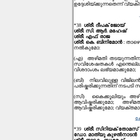
ഉദ്ദേശിയ്ക്കുന്നതെന്ന് വ്യ
*38
ശ്രീ
.
ദീപക് ജോയ്
ശ്രീ
.
സി
.
ആര്‍
.
മഹേഷ്
ശ്രീ
.
എഫ്
.
രാജ
ശ്രീ
.
കെ
.
ബിനിമോൻ
:
താഴെ
നല്‍കുമോ
:
(
എ
)
അഴിമതി തടയുന്നതിനു
സവിശേഷതകള്‍ എന്തെല്ലാ
വിശദാംശം ലഭ്യമാക്കുമോ
;
(
ബി
)
നിലവിലുള്ള വിജിലന്
പരിഷ്കരിക്കുന്നതിന് നടപടി 
(
സി
)
കൈക്കൂലിയും അഴിമതി
ആവിഷ്കരിക്കുമോ
;
അഴിമത
ആവിഷ്കരിക്കുമോ
;
വ്യക്തമാ
ക
*39
ശ്രീ
.
സിറിയക് തോമസ്
ഡോ
.
മാത്യു കുഴൽനാടൻ