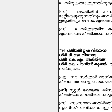
ലഹരിമുക്തമാക്കുന്നതിനുള്
(
സി
)
ലഹരിയില്‍ നിന
മാറ്റിയെടുക്കുന്നതിനും അവ
ഉദ്ദേശിക്കുന്നുണ്ടോ
;
എങ്കില്
(
ഡി
)
ലഹരിക്കടത്തിന് കു
എന്തൊക്കെ പ്രതിരോധ നടപടി
*54
ശ്രീമതി ഉഷ വിജയൻ
ശ്രീ
.
ടി
.
ജെ
.
വിനോദ്
ശ്രീ
.
കെ
.
എം
.
അഭിജിത്ത്
ശ്രീ
.
കെ
.
പ്രവീൺ കുമാർ
:
നല്‍കുമോ
:
(
എ
)
ഈ സർക്കാർ അധികാര
പ്രവർത്തനങ്ങളുടെ ഭാഗമായി 
(
ബി
)
സ്കൂൾ
,
കോളേജ് പരിസരങ
പ്രത്യേക പദ്ധതികൾ നടപ്പ
(
സി
)
സംസ്ഥാന അതിർത്തികള
സ്കാനിംഗ് സംവിധാനങ്ങളു