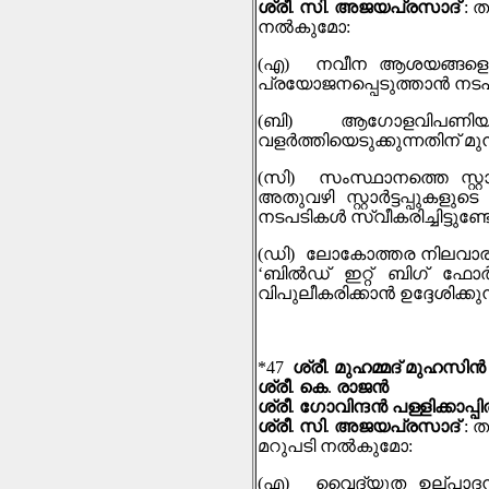
ശ്രീ
.
സി
.
അജയപ്രസാദ്
:
ത
നല്‍കുമോ
:
(
എ
)
നവീന ആശയങ്ങളെയും
പ്രയോജനപ്പെടുത്താൻ നടപടി
(
ബി
)
ആഗോളവിപണിയിൽ
വളര്‍ത്തിയെടുക്കുന്നതിന് മു
(
സി
)
സംസ്ഥാനത്തെ സ്റ്റാര
അതുവഴി സ്റ്റാര്‍ട്ടപ്പുകള
നടപടികള്‍ സ്വീകരിച്ചിട്ടുണ്
(
ഡി
)
ലോകോത്തര നിലവാരമുള്
‘ബിൽഡ് ഇറ്റ് ബിഗ്‌ ഫോർ 
വിപുലീകരിക്കാൻ ഉദ്ദേശിക്കു
*47
ശ്രീ
.
മുഹമ്മദ് മുഹസിന്‍
ശ്രീ
.
കെ
.
രാജന്‍
ശ്രീ
.
ഗോവിന്ദൻ പള്ളിക്കാപ്പ
ശ്രീ
.
സി
.
അജയപ്രസാദ്
:
ത
മറുപടി നല്‍കുമോ
:
(
എ
)
വൈദ്യുത ഉല്പാദന ര