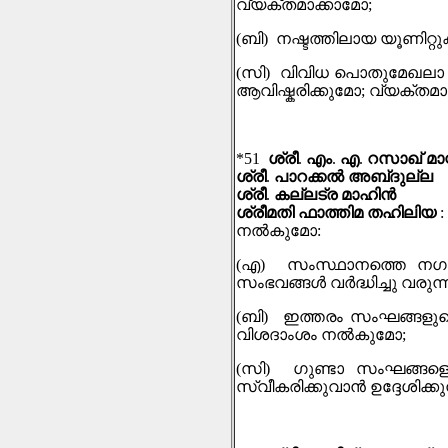
വ്യക്തമാക്കാമോ
;
(
ബി
)
നഷ്ടത്തിലായ യൂണിറ്
(
സി
)
വിവിധ പൊതുമേഖലാ സ
ആവിഷ്കരിക്കുമോ
;
വ്യക്തമാ
*51
ശ്രീ
.
എം
.
എ
.
റസാഖ് മാസ്
ശ്രീ
.
പാറക്കൽ അബ്‌ദുല്ല
ശ്രീ
.
കല്ലട്ര മാഹിൻ
ശ്രീമതി ഫാത്തിമ തഹിലിയ
:
നല്‍കുമോ
:
(
എ
)
സംസ്ഥാനത്തെ നഗരപ
സംഭവങ്ങൾ വർദ്ധിച്ചു വരു
(
ബി
)
ഇത്തരം സംഘങ്ങളുടെ
വിശദാംശം നല്‍കുമോ
;
(
സി
)
ഗുണ്ടാ സംഘങ്ങളെ
സ്വീകരിക്കുവാൻ ഉദ്ദേശിക്കു