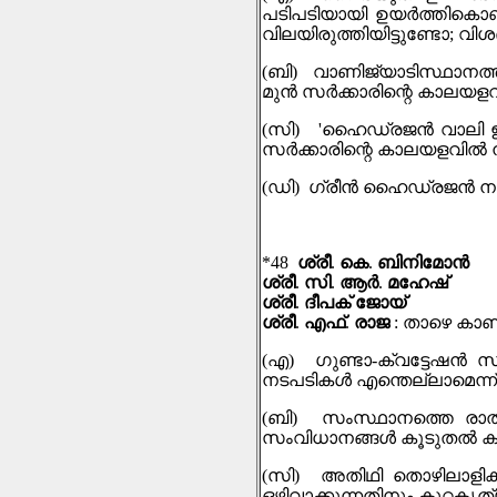
പടിപടിയായി ഉയര്‍ത്തികൊണ്
വിലയിരുത്തിയിട്ടുണ്ടോ
;
വിശ
(
ബി
)
വാണിജ്യാടിസ്ഥാന
മുൻ സര്‍ക്കാരിന്റെ കാലയളവ
(
സി
) '
ഹൈഡ്രജൻ വാലി ഇന
സര്‍ക്കാരിന്റെ കാലയളവിൽ നട
(
ഡി
)
ഗ്രീന്‍ ഹൈഡ്രജന്‍ ന
*48
ശ്രീ
.
കെ
.
ബിനിമോൻ
ശ്രീ
.
സി
.
ആര്‍
.
മഹേഷ്
ശ്രീ
.
ദീപക് ജോയ്
ശ്രീ
.
എഫ്
.
രാജ
:
താഴെ കാണു
(
എ
)
ഗുണ്ടാ
-
ക്വട്ടേഷൻ സ
നടപടികൾ എന്തെല്ലാമെന്ന്
(
ബി
)
സംസ്ഥാനത്തെ രാത്ര
സംവിധാനങ്ങൾ കൂടുതൽ കാര
(
സി
)
അതിഥി തൊഴിലാളികൾ
ഒഴിവാക്കുന്നതിനും കുറ്റ