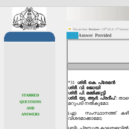
th
st
You are here:
Business
>16
KLA >1
Session
Answer Provided
*31
ശ്രീ
.
കെ
.
പ്രേമൻ
ശ്രീ
.
വി
.
ജോയി
ശ്രീ
.
പി
.
മമ്മിക്കുട്ടി
STARRED
ശ്രീ
.
യു
.
ആര്‍
.
പ്രദീപ്
:
താഴ
QUESTIONS
മറുപടി നല്‍കുമോ
:
AND
(
എ
)
സംസ്ഥാനത്ത് കഴി
ANSWERS
വിശദമാക്കാമോ
;
(
ബി
)
പ്രസ്തുത കാലയളവില്‍ എ