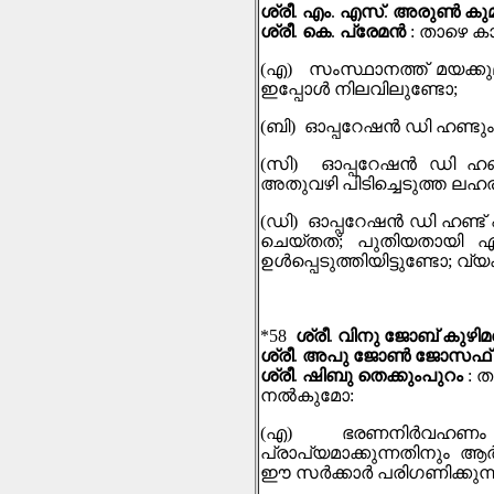
ശ്രീ
.
എം
.
എസ്
.
അരുണ്‍ കു
ശ്രീ
.
കെ
.
പ്രേമൻ
:
താഴെ കാ
(
എ
)
സംസ്ഥാനത്ത് മയക്കുമര
ഇപ്പോൾ നിലവിലുണ്ടോ
;
(
ബി
)
ഓപ്പറേഷന്‍ ഡി ഹണ്ട
(
സി
)
ഓപ്പറേഷന്‍ ഡി ഹണ്ട
അതുവഴി പിടിച്ചെടുത്ത ലഹ
(
ഡി
)
ഓപ്പറേഷന്‍ ഡി ഹണ്ട് 
ചെയ്തത്
;
പുതിയതായി ഏ
ഉള്‍പ്പെടുത്തിയിട്ടുണ്ടോ
;
വ്യ
*58
ശ്രീ
.
വിനു ജോബ് കുഴിമ
ശ്രീ
.
അപു ജോൺ ജോസഫ്
ശ്രീ
.
ഷിബു തെക്കുംപുറം
:
ത
നല്‍കുമോ
:
(
എ
)
ഭരണനിർവഹണം ക
പ്രാപ്യമാക്കുന്നതിനും ആ
ഈ സർക്കാർ പരിഗണിക്കുന്