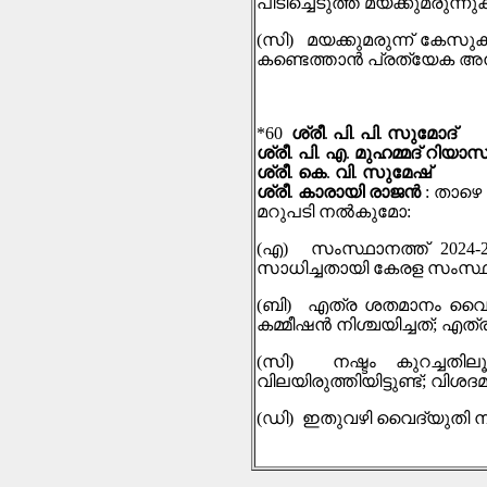
പിടിച്ചെടുത്ത മയക്കുമരുന
(
സി
)
മയക്കുമരുന്ന് കേസു
കണ്ടെത്താൻ പ്രത്യേക അന്
*60
ശ്രീ
.
പി
.
പി
.
സുമോദ്
ശ്രീ
.
പി
.
എ
.
മുഹമ്മദ് റിയാസ
ശ്രീ
.
കെ
.
വി
.
സുമേഷ്
ശ്രീ
.
കാരായി രാജൻ
:
താഴെ 
മറുപടി നല്‍കുമോ
:
(
എ
)
സംസ്ഥാനത്ത്
2024-
സാധിച്ചതായി കേരള സംസ്ഥാന ഇലക
(
ബി
)
എത്ര ശതമാനം വൈ
കമ്മീഷന്‍ നിശ്ചയിച്ചത്
;
എത്ര 
(
സി
)
നഷ്ടം കുറച്ചതി
വിലയിരുത്തിയിട്ടുണ്ട്
;
വിശദമ
(
ഡി
)
ഇതുവഴി വൈദ്യുതി നിരക