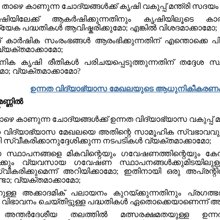
: താഴെ കാണുന്ന ചോദ്യങ്ങൾക്ക് കൃഷി വകുപ്പ് മന്ത്രി സദയ
ലേക്ക് ആകർഷിക്കുന്നതിനും കൃഷിയിലൂടെ കാര
ത്യേക പദ്ധതികൾ ആവിഷ്കരിക്കുമോ; എങ്കിൽ വിശദമാക്കാമോ;
‌ കാർഷിക സംരംഭങ്ങൾ ആരംഭിക്കുന്നതിന് എന്തൊക്കെ പി
 വ്യക്തമാക്കാമോ;
ക കൃഷി രീതികള്‍ പരിചയപ്പെടുത്തുന്നതിന് തദ്ദേശ സ്ഥ
ുമോ; വ്യക്തമാക്കാമോ?
ഉന്നത വിദ്യാഭ്യാസ മേഖലയുടെ ആധുനികീകരണ
മണ്ണിൽ
താഴെ കാണുന്ന ചോദ്യങ്ങൾക്ക് ഉന്നത വിദ്യാഭ്യാസ വകുപ്പ് 
 വിദ്യാഭ്യാസ മേഖലയെ അതിന്റെ സാമൂഹിക സ്വഭാവവും പ
സ്വീകരിക്കാനുദ്ദേശിക്കുന്ന നടപടികൾ വ്യക്തമാക്കാമോ;
 സ്ഥാപനങ്ങളെ മികവിന്റെയും ഗവേഷണത്തിന്റെയും കേന്ദ
ങൾക്കും വ്യവസായ ഗവേഷണ സ്ഥാപനങ്ങൾക്കുമിടയില
ീകരിക്കുമെന്ന് അറിയിക്കാമോ; ഇതിനായി ഒരു അപ്രന്റിസ
്ടോ; വ്യക്തമാക്കാമോ;
ുള്ള അക്കാദമിക് പലായനം കുറയ്ക്കുന്നതിനും പ്രഗത്
ടി വിഭാവനം ചെയ്തിട്ടുള്ള പദ്ധതികൾ ഏതൊക്കെയാണെന്ന് അ
ന്തർദേശീയ തലത്തിൽ മത്സരക്ഷമതയുള്ള ഉന്ന