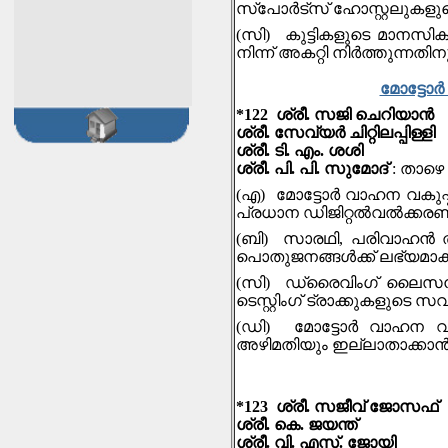
സ്പോര്‍ട്സ് ഹോസ്റ്റലുകളു
(സി) കുട്ടികളുടെ മാന
നിന്ന് അകറ്റി നിർത്തുന്ന
മോട്ടോര
*122 ശ്രീ. സജി ചെറിയാന്‍
ശ്രീ. സേവ്യര്‍ ചിറ്റിലപ്പിള്ളി
ശ്രീ. ടി. എം. ശശി
ശ്രീ. പി. പി. സുമോദ്
: താഴെ
(എ) മോട്ടോര്‍ വാഹന വകുപ്
പ്രധാന ഡിജിറ്റല്‍വല്‍ക്കര
(ബി) സാരഥി, പരിവാഹന്‍ ത
പൊതുജനങ്ങള്‍ക്ക് ലഭ്യമാ
(സി) ഡ്രൈവിംഗ് ലൈസന്‍സ് 
ടെസ്റ്റിംഗ് ട്രാക്കുകളുടെ
(ഡി) മോട്ടോര്‍ വാഹന വ
അഴിമതിയും ഇല്ലാതാക്കാന്‍ 
*123 ശ്രീ. സജീവ് ജോസഫ്
ശ്രീ. കെ. ജയന്ത്
ശ്രീ. വി. എസ്. ജോയി