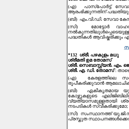
(എ) പാസ്പോർട്ട് സേവാ 
ആരംഭിക്കുന്നതിന് പദ്ധതിയ
(ബി) എം.വി.ഡി. സേവാ കേന്
(സി) മോട്ടോർ വാഹന
നൽകുന്നതിലുൾപ്പെടെയുള
പദ്ധതികൾ ആവിഷ്കരിക്കും എ
സ
*132 ശ്രീ. പഴകുളം മധു
ശ്രീമതി ഉമ തോമസ്
ശ്രീ. സെബാസ്റ്റ്യൻ. എം. ജ
ശ്രീ. എ. ഡി. തോമസ്
: താഴ
(എ) കേരളത്തിലെ സര്‍
രൂപീകരിക്കുവാന്‍ ആലോചിക്ക
(ബി) ഏകീകൃതമായ യു.ജി.സ
കോഴ്സുകളുടെ എലിജിബിലി
വ്യത്യാസമുള്ളതായി ശ്രദ്ധയ
നടപടികള്‍ സ്വീകരിക്കുമോ;
(സി) സംസ്ഥാനത്ത് യു.ജി.സ
പ്രസ്തുത സ്ഥാപനങ്ങൾക്കെ