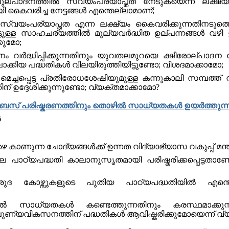
പാദനത്തില്‍ സ്വയംപര്യാപ്തത നേടുകയെന്ന ലക്ഷ്യത്ത
 കൈവരിച്ച നേട്ടങ്ങള്‍ എന്തെല്ലാമാണ്;
 സ്വയംപര്യാപ്തത എന്ന ലക്ഷ്യം കൈവരിക്കുന്നതിനടുത
ടുള്ള സാഹചര്യത്തില്‍ മൂല്യവർദ്ധിത ഉല്പന്നങ്ങൾ വഴി
കുമോ;
വർദ്ധിപ്പിക്കുന്നതിനും യുവതലമുറയെ ക്ഷീരോല്പാദന 
ലാക്കിയ പദ്ധതികള്‍ വിലയിരുത്തിയിട്ടുണ്ടോ; വിശദമാക്കാമോ;
ചപ്പെട്ട പ്രതിരോധശേഷിയുമുള്ള കന്നുകാലി സമ്പത്ത് നില
് ഉദ്ദേശിക്കുന്നുണ്ടോ; വ്യക്തമാക്കാമോ?
സ് പരിഷ്കരണത്തിനും തൊഴില്‍ സാധ്യതകള്‍ ഉയര്‍ത്തുന്
ൻ
ഴെ കാണുന്ന ചോദ്യങ്ങൾക്ക് ഉന്നത വിദ്യാഭ്യാസ വകുപ്പ് മന
ഠ്യപദ്ധതി കാലാനുസൃതമായി പരിഷ്കരിക്കപ്പെട്ടതാണോ; പ
കോഴ്സുകളുടെ പുതിയ പാഠ്യപദ്ധതിയില്‍ എന്തെങ്കി
ാധ്യതകള്‍ കണ്ടെത്തുന്നതിനും കരസ്ഥമാക്കുന്നത
ണ്യവികസനത്തിന് പദ്ധതികള്‍ ആവിഷ്കരിക്കുമോയെന്ന് വ്