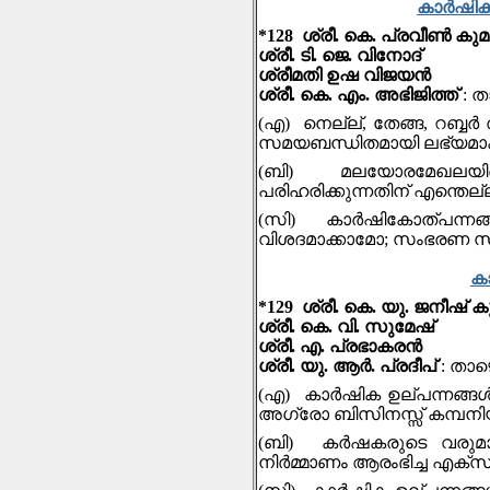
കാര്‍ഷി
*128 ശ്രീ. കെ. പ്രവീൺ കു
ശ്രീ. ടി. ജെ. വിനോദ്
ശ്രീമതി ഉഷ വിജയൻ
ശ്രീ. കെ. എം. അഭിജിത്ത്
: 
(എ) നെല്ല്, തേങ്ങ, റബ്ബർ
സമയബന്ധിതമായി ലഭ്യമാക്ക
(ബി) മലയോരമേഖലയിലെ
പരിഹരിക്കുന്നതിന് എന്തെല
(സി) കാർഷികോത്പന്നങ്ങള
വിശദമാക്കാമോ; സംഭരണ സം
കാ
*129 ശ്രീ. കെ. യു. ജനീഷ് കു
ശ്രീ. കെ. വി. സുമേഷ്
ശ്രീ. എ. പ്രഭാകരന്‍
ശ്രീ. യു. ആര്‍. പ്രദീപ്
: താഴ
(എ) കാര്‍ഷിക ഉല്പന്നങ്ങള്‍
അഗ്രാേ ബിസിനസ്സ് കമ്പനിയ
(ബി) കര്‍ഷകരുടെ വരുമാന
നിര്‍മ്മാണം ആരംഭിച്ച എക്