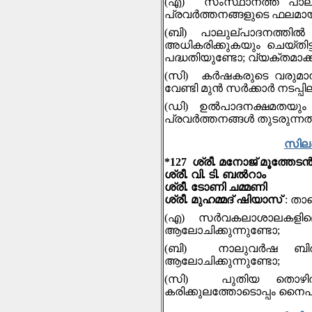
(എ) സംസ്ഥാനത്ത് പാലുല്
പ്രവര്‍ത്തനങ്ങളുടെ ഫലമായി
(ബി) പാലുല്പാദനത്തില്‍
അധികരിക്കുകയും ചെയ്തിട്
പദ്ധതിയുണ്ടോ; വ്യക്തമാക്
(സി) കർഷകരുടെ വരുമാനം 
വേണ്ടി മുന്‍ സർക്കാർ നടപ്പി
(ഡി) ഉൽപാദനക്ഷമതയും മെച്
പ്രവർത്തനങ്ങൾ തുടരുന്നതിന
സിലബ
*127 ശ്രീ. മനോജ് മൂത്തേട
ശ്രീ. വി. ടി. ബൽറാം
ശ്രീ. ടോണി ചമ്മണി
ശ്രീ. മുഹമ്മദ് ഷിയാസ്
: താ
(എ) സര്‍വകലാശാലകളിലെ പാ
ആലോചിക്കുന്നുണ്ടോ;
(ബി) നാലുവര്‍ഷ ബിരുദ 
ആലോചിക്കുന്നുണ്ടോ;
(സി) പുതിയ തൊഴില്‍ സ
കരിക്കുലത്തോടൊപ്പം നൈപു