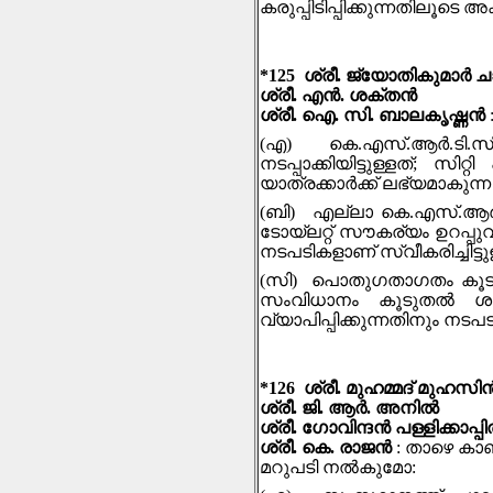
കരുപ്പിടിപ്പിക്കുന്നതിലൂ
*125 ശ്രീ. ജ്യോതികുമാർ ച
ശ്രീ. എൻ. ശക്തൻ
ശ്രീ. ഐ. സി. ബാലകൃഷ്ണന്‍
(എ) കെ.എസ്.ആര്‍.ടി.സി
നടപ്പാക്കിയിട്ടുള്ളത്; 
യാത്രക്കാര്‍ക്ക് ലഭ്യമാകു
(ബി) എല്ലാ കെ.എസ്.ആര്‍.ടി
ടോ‍യ്‍ലറ്റ് സൗകര്യം ഉറപ്പ
നടപടികളാണ് സ്വീകരിച്ചിട്ട
(സി) പൊതുഗതാഗതം കൂടുതല്
സംവിധാനം കൂടുതല്‍ ശക്
വ്യാപിപ്പിക്കുന്നതിനും നടപ
*126 ശ്രീ. മുഹമ്മദ് മുഹസിന്
ശ്രീ. ജി. ആര്‍. അനില്‍
ശ്രീ. ഗോവിന്ദൻ പള്ളിക്കാപ്പ
ശ്രീ. കെ. രാജന്‍
: താഴെ കാ
മറുപടി നല്‍കുമോ: