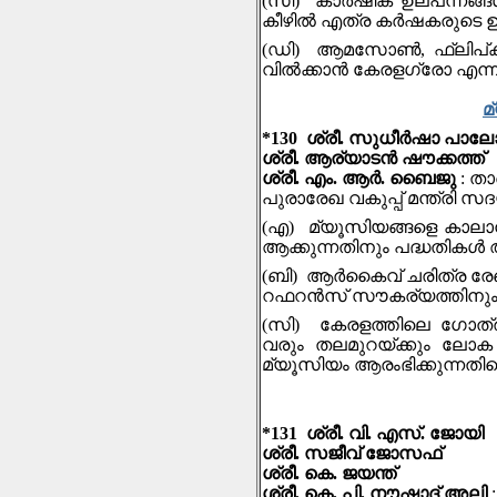
(സി) കാര്‍ഷിക ഉല്പന്നങ്ങ
കീഴിൽ എത്ര കര്‍ഷകരുടെ ഉല്
(ഡി) ആമസാേണ്‍, ഫ്ലിപ്കാര്‍
വില്‍ക്കാന്‍ കേരളഗ്രാേ എ
മ
*130 ശ്രീ. സുധീർഷാ പാലോ
ശ്രീ. ആര്യാടന്‍ ഷൗക്കത്ത്
ശ്രീ. എം. ആർ. ബൈജു
: ത
പുരാരേഖ വകുപ്പ് മന്ത്രി സ
(എ) മ്യൂസിയങ്ങളെ കാലാനു
ആക്കുന്നതിനും പദ്ധതികൾ ആ
(ബി) ആർകൈവ് ചരിത്ര ര
റഫറൻസ് സൗകര്യത്തിനും ന
(സി) കേരളത്തിലെ ഗോത്
വരും തലമുറയ്ക്കും ലോക സ
മ്യൂസിയം ആരംഭിക്കുന്നതി
*131 ശ്രീ. വി. എസ്. ജോയി
ശ്രീ. സജീവ് ജോസഫ്
ശ്രീ. കെ. ജയന്ത്
ശ്രീ. കെ. പി. നൗഷാദ് അലി