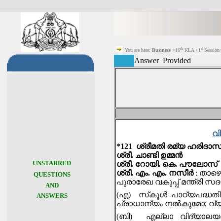
th
st
You are here:
Business
>16
KLA >1
Session
Answer Provided
വി
*121 ശ്രീമതി രമ്യ ഹരിദാസ
ശ്രീ. ചാണ്ടി ഉമ്മന്‍
UNSTARRED
ശ്രീ. റോയി. കെ. പൗലോസ്
ശ്രീ. എം. എം. നസീർ
: താഴ
QUESTIONS
പുരാരേഖ വകുപ്പ് മന്ത്രി സ
AND
(എ) സ്‌കൂൾ പാഠ്യപദ്ധ
ANSWERS
പ്രാധാന്യം നൽകുമോ; വ്യ
(ബി) എല്ലാ വിദ്യാലയങ്