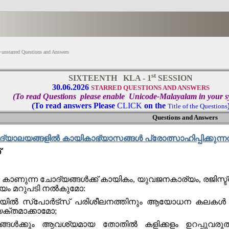
>unstarred Questions and Answers
st
SIXTEENTH KLA - 1
SESSION
30.06.2026
STARRED QUESTIONS AND ANSWERS
(To read Questions please enable Unicode-Malayalam in your s
(To read answers Please
CLICK
on the
Title of the Questions
Questions and Answers
ദ്യാലയങ്ങളിൽ കായികാഭ്യാസങ്ങള്‍ പ്രോത്സാഹിപ്പിക്കുന്ന
്
െ കാണുന്ന ചോദ്യങ്ങൾക്ക് കായികം, യുവജനകാര്യം, രജിസ്ട
ദയം മറുപടി നല്‍കുമോ:
തിയിൽ സ്പോർട്സ് പരിശീലനത്തിനും ആയോധന കലകൾ അഭ
ക്തമാക്കാമോ;
ങൾക്കും ആവശ്യമായ തോതിൽ കളിക്കളം ഉറപ്പുവരുത്തു