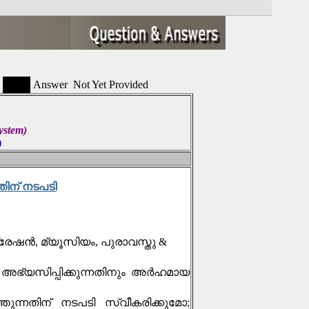
Answer Not Yet Provided
ystem)
)
തിന് നടപടി
്രേഷൻ, മ്യൂസിയം, പുരാവസ്തു &
്യസിപ്പിക്കുന്നതിനും അർഹമായ
ന്നതിന് നടപടി സ്വീകരിക്കുമോ;