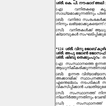
ശ്രീ. കെ. പി. നൗഷാദ് അലി
(എ) വനിതകളെ കൃഷിയി
സാധ്യമാക്കുന്നതിനും പ്ര
(ബി) വനിതാ സംരംഭകർക്ക്
നിന്നും ലഭ്യമാക്കുകയെന്ന്
(സി) വനിതകള്‍ക്ക് ആധുനി
ക്യാമ്പുകള്‍ സംഘടിപ്പിക്ക
*124 ശ്രീ. വിനു ജോബ് കുഴി
ശ്രീ. അപു ജോൺ ജോസഫ്
ശ്രീ. ഷിബു തെക്കുംപുറം
: 
(എ) സംസ്ഥാനത്തെ ഉന്നത
ആധുനികീകരിക്കുന്നതിനായി 
(ബി) ഉന്നത വിദ്യാഭ്യാസ
അക്കാദമിക് സ്ഥാപനങ്
എന്തെല്ലാം നടപടികൾ സ്വ
വികസിപ്പിക്കാൻ പദ്ധതിയുണ
(സി) സംസ്ഥാനത്ത് നിന്ന
നിലനിർത്തുന്നതിനും വേണ്
(ഡി) സംസ്ഥാനത്ത് അ