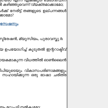
 കേരളഗ്രാേ എന്ന ഏകീകൃത ബ്രാൻഡിന്
‍ കഴിഞ്ഞുവെന്ന് വ്യക്തമാക്കാമാേ;
്ക് നേരിട്ട് തങ്ങളുടെ ഉല്പന്നങ്ങള്‍
്കാമാേ?
റൈസേഷനും
്ട്രേഷൻ, മ്യൂസിയം, പുരാവസ്തു &
 ഉപയോഗിച്ച് കൂടുതൽ ഇന്ററാക്ടീവ്
സഹായകമാകുന്ന വിധത്തിൽ ഓൺലൈൻ
പിയുടെയും വികാസപരിണാമങ്ങളും
്‍ സഹായിക്കുന്ന ഒരു ഭാഷാ ചരിത്ര
ദയം മറുപടി നല്‍കുമോ: