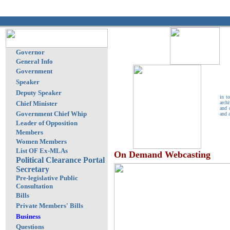
Governor
General Info
Government
Speaker
Wel
Deputy Speaker
in t
Chief Minister
arch
and 
Government Chief Whip
and a
Leader of Opposition
Members
Women Members
List OF Ex-MLAs
On Demand Webcasting
Political Clearance Portal
Secretary
Pre-legislative Public
Consultation
Bills
Private Members' Bills
Business
Questions