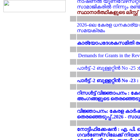
നാഷണൽ യൂണിവേഴ്‌സിറ്റ
സാമാജികരിൽ നിന്നും രണ്ട്
സ്ഥാനാർത്ഥികളുടെ ലിസ്റ്റ്
2026-ലെ കേരള ധനകാര്യ (
സമയക്രമം
കാര്യോപദേശകസമിതി രണ്ടാ
Demands for Grants in the Rev
പാർട്ട് -2 ബുള്ളറ്റിൻ No -25
:
പാർട്ട് -2 ബുള്ളറ്റിൻ No 
റിസൾട്ട് വിജ്ഞാപനം :
അംഗങ്ങളുടെ തെരഞ്ഞെടുപ്
വിജ്ഞാപനം: കേരള കാർ
തെരഞ്ഞെടുപ്പ് ,2026 - സാ
നോട്ടിഫിക്കേഷൻ : എ. പ
ഗവർണേഴ്‌സിലേക്ക് നിയമസ