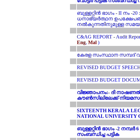
വോട്ടർ പട്ടിക സംബന്ധിച്
ബുള്ളറ്റിൻ ഭാഗം - II നം -2
ധനാഭ്യര്‍ത്ഥന ഉപക്ഷേപങ്ങ
നല്‍കുന്നതിനുമുള്ള സമയ
C&AG REPORT - Audit Repor
Eng
,
Mal
)
കേരള സംസ്ഥാന സമ്പദ് വ്യ
REVISED BUDGET SPEECH
REVISED BUDGET DOCU
വിജ്ഞാപനം:- ദി നാഷണൽ 
കൗൺസിലിലേക്ക് നിയമസഭാ 
SIXTEENTH KERALA LEG
NATIONAL UNIVERSITY 
ബുള്ളറ്റിൻ ഭാഗം -2 നമ്പർ
സംബന്ധിച്ച പട്ടിക