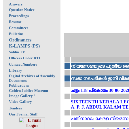
Answers
Question Notice
Proceedings
Resume
Committees
Bulletins
Ordinances
K-LAMPS (PS)
Sabha TV
Officers Under RTI
Contact Numbers
നിയമസഭയുടെ പുതിയ ഡൈ
Library
Digital Archives of Assembly
സഭാ നടപടികൾ ഇനി വിരൽ
Documents
Publications
ചട്ടം 118 പ്രകാരം 30-06-
Golden Jubilee Museum
Image
Gallery
/
Video Gallery
SIXTEENTH KERALA LEG
A. P. J. ABDUL KALAM 
Tenders
Our Former Staff
പതിനാറാം കേരള നിയമസഭ 