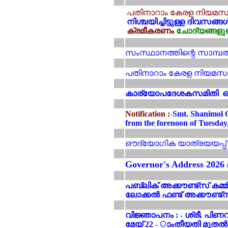
പതിനാറാം കേരള നിയമസഭ 
നിശ്ചയിച്ചിട്ടുള്ള ദിവസങ്
ക്രമീകരണം
ചോദ്യങ്ങളുടെ
സംസ്ഥാനത്തിന്റെ സാമ്പത
പതിനാറാം കേരള നിയമസഭ -
കാര്യോപദേശകസമിതി ഒന്നാ
Notification :
-
Smt. Shanimol O
from the forenoon of Tuesday,
ഔദ്യോഗിക യാത്രയയപ്പ് 30
Governor's Address 2026
പബ്ലിക് അക്കൗണ്ട്സ് കമ്മിറ്
ലോക്കൽ ഫണ്ട് അക്കൗണ്ട്സ് 
വിജ്ഞാപനം : - ശ്രീ. പ
മേയ് 22 - ാംതീയതി മുതൽ അ