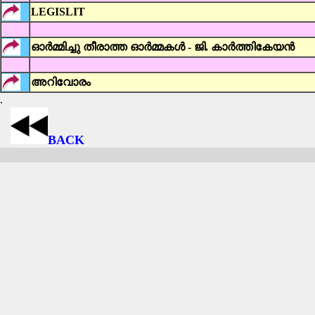
LEGISLIT
ഓർമ്മിച്ചു തീരാത്ത ഓർമ്മകൾ - ജി. കാർത്തികേയൻ‍
അറിവോരം
.
BACK