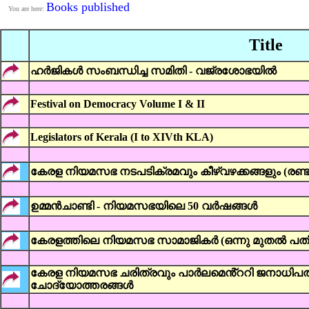
Books published
You are here:
Title
ഹർജികൾ സംബന്ധിച്ച സമിതി - വജ്രശോഭയിൽ
Festival on Democracy Volume I & II
Legislators of Kerala (I to XIVth KLA)
കേരള നിയമസഭ നടപടിക്രമവും കീഴ്വഴക്കങ്ങളും (രണ്ടാം
ഉമ്മൻചാണ്ടി - നിയമസഭയിലെ 50 വർഷങ്ങൾ
കേരളത്തിലെ നിയമസഭ സാമാജികർ (ഒന്നു മുതൽ പ
കേരള നിയമസഭ ചരിത്രവും പാർലമെൻ്ററി ജനാധിപത
ചോദ്യോത്തരങ്ങൾ