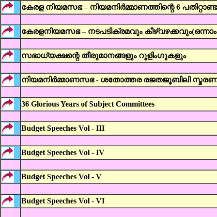
കേരള നിയമസഭ – നിയമനിര്‍മ്മാണത്തിന്റെ 6 പതിറ്റാണ്ട
കേരളനിയമസഭ – നടപടിക്രമവും കീഴ്‌വഴക്കവും(ഒന്നാം പ
സഭാധ്യക്ഷന്റെ തീരുമാനങ്ങളും റൂളിംഗുകളും
നിയമനിര്‍മ്മാണസഭ ‌- ശതോത്തര രജതജൂബിലി സ്മരണിക
36 Glorious Years of Subject Committees
Budget Speeches Vol - III
Budget Speeches Vol - IV
Budget Speeches Vol - V
Budget Speeches Vol - VI