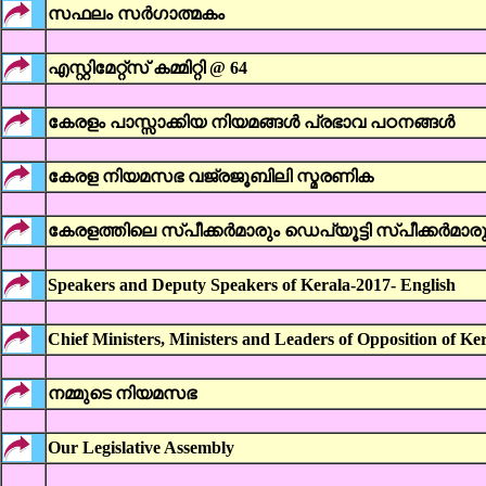
സഫലം സർഗാത്മകം
എസ്റ്റിമേറ്റ്സ് കമ്മിറ്റി @ 64
കേരളം പാസ്സാക്കിയ നിയമങ്ങൾ പ്രഭാവ പഠനങ്ങൾ
കേരള നിയമസഭ വജ്രജൂബിലി സ്മരണിക
കേരളത്തിലെ സ്പീക്കര്‍മാരും ഡെപ്യൂട്ടി സ്പീക്കര്‍മാര
Speakers and Deputy Speakers of Kerala-2017- English
Chief Ministers, Ministers and Leaders of Opposition of Ker
നമ്മുടെ നിയമസഭ
Our Legislative Assembly