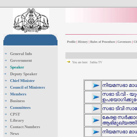
Profile
|
History
|
Rules of Procedure
|
Governors
|
Ch
General Info
Government
You are here: Sabha TV
Speaker
Deputy Speaker
Chief Minister
നിയമസഭാ മാധ്
Council of Ministers
സഭാ ടി.വി - 
Members
ഉപയോഗിക്കുമ്
Business
Committees
സഭാ ടിവി സാങ്ക
CPST
കേരള സർക്കാര
Library
ആഭിമുഖ്യത്തി
Contact Numbers
നിയമസഭാ മാധ്
News