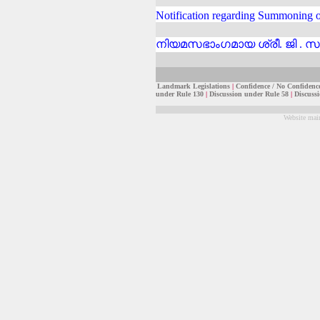
Notification regarding Summoning of 
നിയമസഭാംഗമായ ശ്രീ. ജി . സുധ
Landmark Legislations
|
Confidence / No Confidenc
under Rule 130
|
Discussion under Rule 58
|
Discuss
Website mai