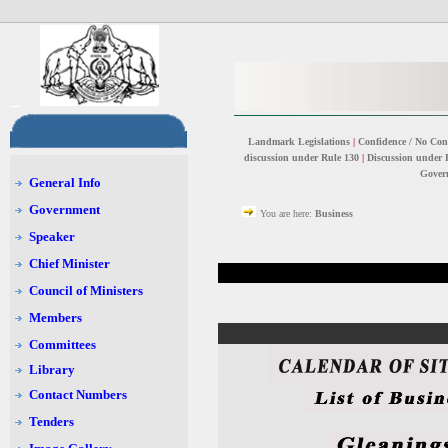
Landmark Legislations
|
Confidence / No Con
discussion under Rule 130
|
Discussion under 
Gover
General Info
Government
You are here:
Business
Speaker
Chief Minister
Council of Ministers
Members
Committees
Library
Contact Numbers
Tenders