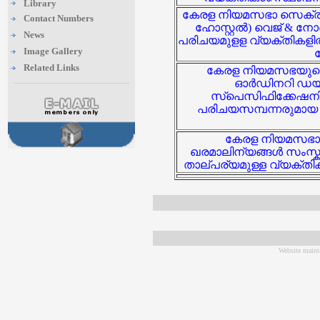
Library
കേരള നിയമസഭാ സെക്രട്ടേ
Contact Numbers
ഹോസ്റ്റൽ) വെജ് & നോ
News
പരിചയമുളള വ്യക്തികളിൽ
Image Gallery
Related Links
കേരള നിയമസഭയുടെ 
ഓർഡിനറി ഡയറി
സ്പെസിഫിക്കേഷനിൽ 
പരിചയസമ്പന്നരുമായ സ
കേരള നിയമസഭാ 
ഖരമാലിന്യങ്ങൾ സംസ്കരി
താല്പര്യമുള്ള വ്യക്തിക
Website maint