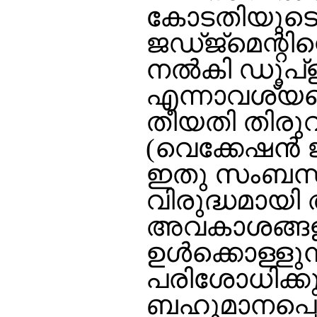
കോടതിയുടെ 
ജഡ്ജ്മെന്റിന
നല്‍കി ഡൂപ്ള
എന്നാവശ്യപ്പെ
തീയതി തിരു
(വെക്കേഷന്‍ ജ
ഇതു സംബന്ധിച
വിരുദ്ധമായി
അവകാശങ്ങള
ഉള്‍ക്കൊള്ള
പരിശോധിക്കുന
ബഹുമാനപ്പെട്ട 