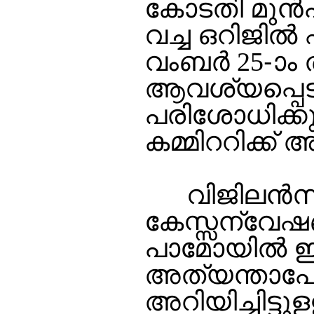
കോടതി മുന്‍
വച്ച ഒറിജില്
വംബര്‍ 25-ാ
ആവശ്യപ്പെട
പരിശോധിക്കുന
കമ്മിററിക്ക്
വിജിലന്‍സ് 
കേസ്സന്വേഷണ
പാമോയില്‍ ഇ
അത്യന്താപേക
അറിയിച്ചിട്ട