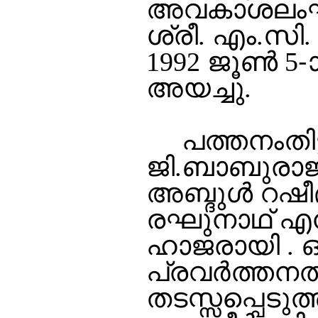
അവകാശലംഘനമാ
ശ്രീ. എം.സി.
1992 ജൂണ്‍ 5-
അയച്ചു.
പത്തനംതിട്ട
ജി.ബാബുരാജ്, 
അബ്ദുള്‍ റഷീദ
രഘുനാഥ് എന്ന
ഹാജരായി . 
പ്രവര്‍ത്തനത
തടസ്സപ്പെടുത