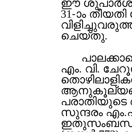
ഈ ശുപാര്‍ശ 
31-ാം തീയതി 
വിളിച്ചുവരുത
ചെയ്തു.
പാലക്കാട്ടെ
എം. വി. ചേറൂ
തൊഴിലാളികള്‍
ആനുകൂല്യങ്ങ
പരാതിയുടെ അ
സുന്ദരം എം.എ
ഇതുസംബന്ധിച