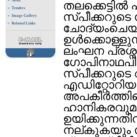
News
തലക്കെട്ടില്‍
Tenders
സ്പീക്കറുടെ
Image Gallery
Related Links
ചോദ്യംചെയ്ത
ഉള്‍ക്കൊള്ള
ലംഘന പ്രശ്നമ
ഗോപിനാഥപിള്ള
സ്പീക്കറുടെ
എഡിറ്റോറിയല
അപകീര്‍ത്തിപ്
ഹാനികരവുമാ
ഉയിക്കുന്നതി
നല്കുകയും 