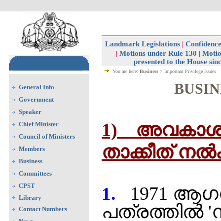
Landmark Legislations
|
Confidence
|
Motions under Rule 130
|
Motio
presented to the House sin
You are here:
Business
> Important Privilege Issues
BUSIN
General Info
Government
Speaker
1) അവകാശല
Chief Minister
Council of Ministers
താക്കീത് നല്
Members
Business
Committees
CPST
1971 ആഗസ
1.
Library
പത്രത്തില്‍ 
Contact Numbers