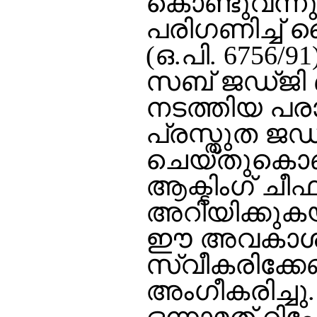
കൊണ്ടുവന്നു
പരിഗണിച്ച് 
(ഒ.പി. 6756/
സബ് ജഡ്ജി ബഹ
നടത്തിയ പരാമ
പ്രസ്തുത ജഡ്ജ
ചെയ്തുകൊണ്ട
ആക്ടിംഗ് ചീ
അറിയിക്കുക
ഈ അവകാശ ലം
സ്വീകരിക്കേ
അംഗീകരിച്ച