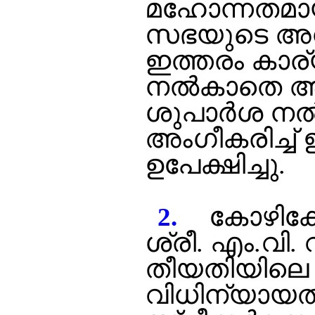
മഹോന്നതമായ പ
സഭയുടെ അന്ത
ഇത്തരം കാര്
നല്‍കാതെ അ
ശുപാര്‍ശ നല
അംഗീകരിച്ച്
ഉപേക്ഷിച്ചു.
കോഴിക്
2.
ശ്രീ. എം.വി.
തീയതിയിലെ ഒ
വിധിന്യായത്ത