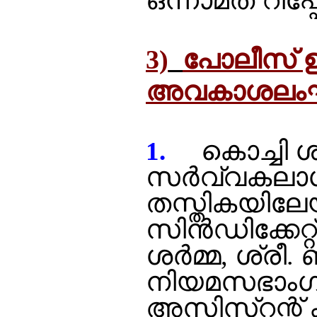
ഒന്നാമത് റിപ്പോര
3)
പോലീസ് ഉദ്
അവകാശലംഘ 
കൊച്ചി ശാസ
1.
സര്‍വ്വകലാശാ
തസ്തികയിലേയ്
സിന്‍ഡിക്കേറ
ശര്‍മ്മ, ശ്രീ
നിയമസഭാംഗങ
അസിസ്റന്റ് 