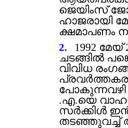
ജെയിംസ് ജോസ
ഹാജരായി മേല
ക്ഷമാപണം നട
1992 മേയ്
2.
ചടങ്ങില്‍ പങ
വിവിധ രംഗങ്ങള
പ്രവര്‍ത്തകര
പോകുന്നവഴി 
.എ.യെ വാഹന
സര്‍ക്കിള്‍ 
തടഞ്ഞുവച്ച