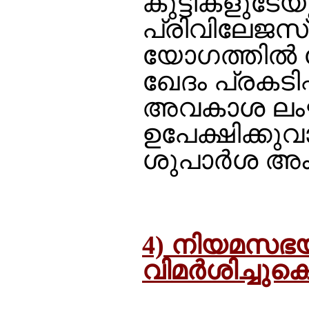
കുട്ടികളുടേ
പ്രിവിലേജസ്
യോഗത്തില്‍ ന
ഖേദം പ്രകടിപ
അവകാശ ലംഘന 
ഉപേക്ഷിക്കു
ശുപാര്‍ശ അംഗ
4) നിയമസഭയി
വിമര്‍ശിച്ചു