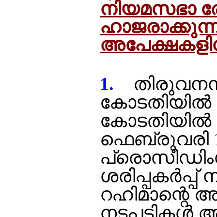
നിയമസഭാ രേ
ഹാജരാക്കുന്
അപേക്ഷകളിന്
1
.
തിരുവനന
കോടതിയില്‍ 
കോടതിയില്‍ 
ഫെബ്രുവരി 
പ്രൊസീഡിംഗ്
ശരിപ്പകര്‍പ്
റഹിമാന്റെ അ
നടപടികള്‍ അച്ച