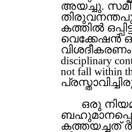
അയച്ചു. സമി
തിരുവനന്തപ
കത്തില്‍ ഒപ്പ
വെക്കേഷന്‍
വിശദീകരണം 
disciplinary con
not fall within 
പ്രസ്താവിച്ചിരു
ഒരു നിയമസഭ
ബഹുമാനപ്പെട്
കത്തയച്ചത്