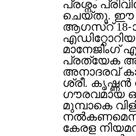
പ്രശ്നം പ്രി
ചെയ്തു. ഈ പ
ആഗസ്റ് 18-
എഡിറ്റോറിയല
മാനേജിംഗ് എഡ
പ്രത്യേക അ
അനാദരവ് കാ
ശ്രീ. കൃഷ്ണന്
ഗൗരവമായ ഒന
മുമ്പാകെ വിളി
നല്‍കണമെന്ന
കേരള നിയമസഭ