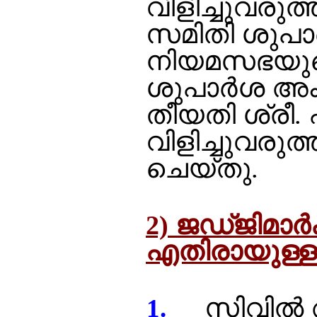
വിളിച്ചുവരുത
സമിതി ശുപാര
നിയമസഭയുടെ ര
ശുപാര്‍ശ അം
തീയതി ശ്രീ.
വിളിച്ചുവരുത
ചെയ്തു.
2)
ജഡ്ജിമാര്‍
എതിരായുള്ള
സിവില്‍ 
1.