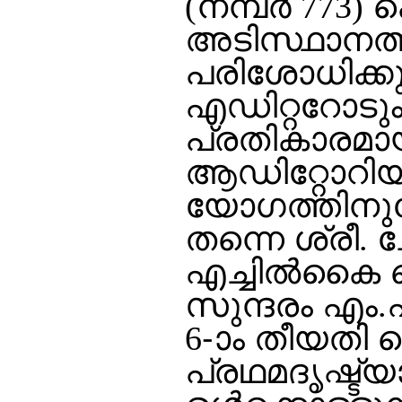
(നമ്പര്‍ 773
അടിസ്ഥാനത്തി
പരിശോധിക്ക
എഡിറ്ററോടും 
പ്രതികാരമായി
ആഡിറ്റോറിയത്
യോഗത്തിനുശേ
തന്നെ ശ്രീ.
എച്ചില്‍കൈ ക
സുന്ദരം എം.
6-ാം തീയതി വെ
പ്രഥമദൃഷ്ട