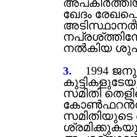
അപകീര്‍ത്തി
ഖേദം രേഖപ്പ
അടിസ്ഥാനത
നപ്രശ്ത്തിന്
നല്‍കിയ ശുപ
1994 ജനു
3.
കുട്ടികളുടേ
സമിതി തെളിവെ
കോണ്‍ഫറന്‍സ
സമിതിയുടെ തെ
ശ്രമിക്കുകയ