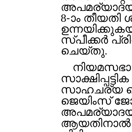
അപമര്യാദയായ
8-ാം തീയതി 
ഉന്നയിക്കുക
സ്പീക്കര്‍ പ്
ചെയ്തു.
നിയമസഭാ സ
സാക്ഷിപ്പട്ടി
സാഹചര്യ തെ
ജെയിംസ് ജ
അപമര്യാദയായ
ആയതിനാല്‍ അ