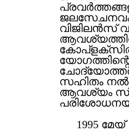
പ്രവര്‍ത്തങ്ങ
ജലസേചനവകുപ്
വിജിലന്‍സ് വക
ആവശ്യത്തിലേ
കോപ്ളക്സില്‍ 
യോഗത്തിന്റെ ഒപ
ചോദ്യോത്തരങ
സഹിതം നല്‍ക
ആവശ്യം സ്പീക്ക
പരിശോധനയ്ക്
1995 മേയ് 16-ന