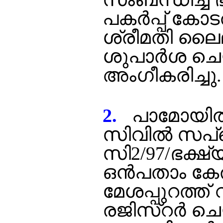
പകര്‍പ്പ് കോ
ശ്രീമതി ലൈല
ശുപാര്‍ശ ചെ
അംഗീകരിച്ചു.
2.
പാമോയില്
സിവില്‍ സപ്ള
സി2/97/ഭക്ഷ്
ഒന്‍പതാം ക
മേശപ്പുറത്ത് 
രജിസ്റര്‍ ചെയ