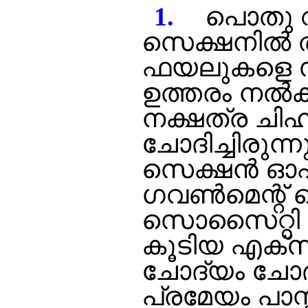
1
.
പൊതു വി
സെക്ഷനില്‍ 
ഫയലുകളെ സംബ
ഉത്തരം നല്‍ക
നക്ഷത്ര ചിഹ്
ചോദിച്ചിരുന്
സെക്ഷന്‍ ഓഫ
ഗവണ്‍മെന്റ് സ
സൊസൈറ്റി അ
കൂടിയ എക്സി
ചോദ്യം ചോദിച
പ്രമേയം പാസ്