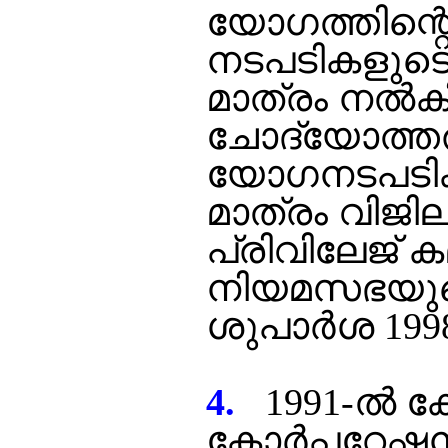
യോഗത്തിന്റ
നടപടികളുടെ 
മാത്രം നല്‍ക
ചോദ്യോത്തര
യോഗനടപടിക്കു
മാത്രം വിജിലന
പ്രിവിലേജ് ക
നിയമസഭയുടെ അ
ശുപാര്‍ശ 19
4.
1991-ല്‍ 
കോര്‍പ്പറേഷന