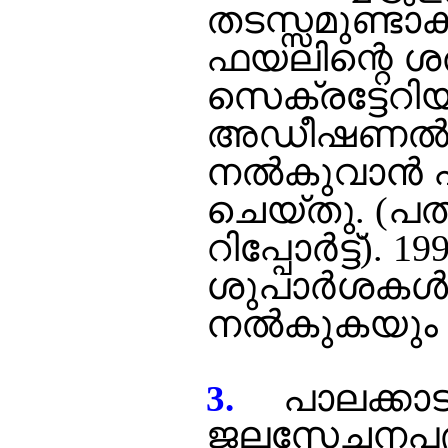
തടസ്സമുണ്ടാ
ഫയലിന്റെ ശരി
സെക്രട്ടേറിയറ
അഡീഷണല്‍ ചീഫ
നല്‍കുവാന്‍ 
ചെയ്തു. (പ
റിപ്പോര്‍ട്ട്)
ശുപാര്‍ശകള്
നല്‍കുകയും
പാലക്കാട് 
3.
ജലസേചനപദ്ധ