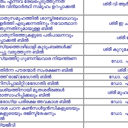
 എന്നിവ രേഖപ്പെടുത്തുന്നത്
ശ്രീ വി 
ിത വിദ്യാർത്ഥി സമൂഹം ഉറപ്പാക്കൽ
 പൊതുസമൂഹത്തിൽ ശാസ്ത്രബോധവും
വളർത്തി എടുക്കന്നതിനും നവോത്ഥാന
ശ്രീ ഇ 
ത്തുന്നതിനുമായുള്ള ബിൽ
പൊതുനിരത്തുകളുടെ പരിപാലനവും
ശ്രീ 
്പാക്കൽ ബിൽ
്സ്യത്തൊഴിലാളി കുടുംബങ്ങൾക്ക്
ശ്രീ കുറു
്പു വരുത്തുന്ന ബിൽ
്സ്യത്തീറ്റ ഗുണനിലവാര നിയന്ത്രണ
ഡോ. എ
മുതിർന്ന പൗരന്മാർ സംരക്ഷണ ബിൽ
ശ്രീ 
ത് രാജ് ​(ഭേദഗതി) ബിൽ
ഡോ. എ
ിസിപ്പാലിറ്റി (ഭേദഗതി) ബിൽ
ഡോ. എ
ശ്യത്തിനായി മൃതശരീരങ്ങൾ
ശ്രീ മുഹ
ോത്സാഹിപ്പിക്കലും ബിൽ
ആരോഗ്യ പരിരക്ഷ അവകാശ ബിൽ
ഡോ. എ
ിദേശ പഠന കൺസൾട്ടൻ‍സികളുടെയും
ളുടെയും രജിസ്ട്രേഷനും
ഡോ. എ
ിൽ
്യജീവി