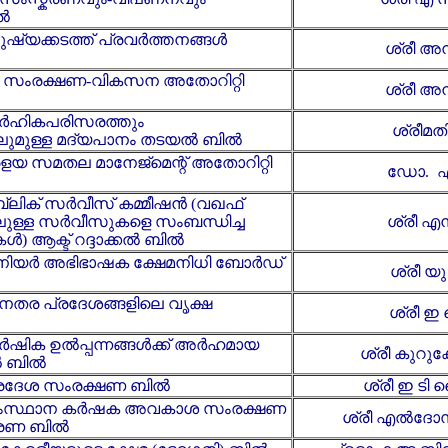
ൽ
ുഷ്യക്കടത്ത് പ്രവർത്തനങ്ങൾ
ശ്രീ അന
ൾ സംരക്ഷണ-വികസന അതോറിറ്റി
ശ്രീ അന
ാർഹികപരിസരത്തും
ശ്രീമത
ലുമുള്ള മദ്യപാനം തടയൽ ബിൽ
രളയ സമതല മാനേജ്മെന്റ് അതോറിറ്റി
ഡോ. എ
ലിക് സര്‍വീസ് കമ്മീഷന്‍ (വഖഫ്
ലുള്ള സര്‍‌വീസുകളെ സംബന്ധിച്ച
ശ്രീ 
) ആക്ട് റദ്ദാക്കല്‍ ബില്‍
നിയര്‍ അഭിഭാഷക ക്ഷേമനിധി ബോര്‍ഡ്
ശ്രീ യ
േതര പ്രദേശങ്ങളിലെ വൃക്ഷ
ശ്രീ 
ർഷിക ഉൽപ്പന്നങ്ങൾക്ക് അർഹമായ
ശ്രീ കുറു
കൽ ബിൽ
തീരദേശ സംരക്ഷണ ബിൽ
ശ്രീ ഇ ടി
 സംസ്ഥാന കർഷക അവകാശ സംരക്ഷണ
ശ്രീ എൽദോസ് 
ീകരണ ബിൽ