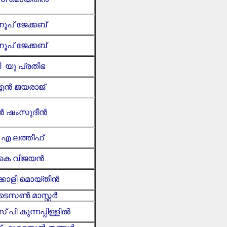
ൂപ് ജേക്കബ്
ൂപ് ജേക്കബ്
ി യു പ്രതിഭ
ൻ ജയരാജ്
എൻ ഷംസുദീൻ
ു എ ലത്തീഫ്
ഇ കെ വിജയൻ
ക്കോളി മൊയ്തീൻ
 ടൈസൺ മാസ്റ്റർ
പി കുന്നപ്പിള്ളിൽ