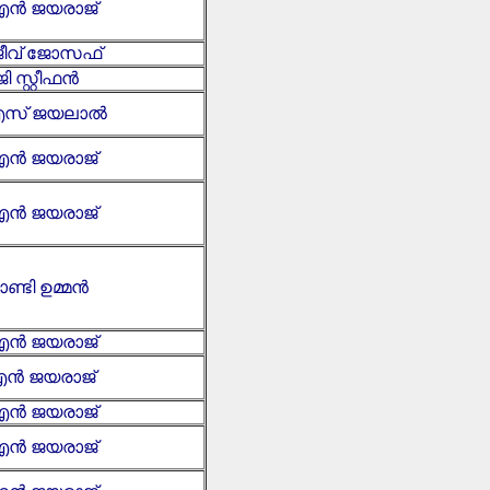
ൻ ജയരാജ്
ജീവ് ജോസഫ്
ജി സ്റ്റീഫൻ
ി എസ് ജയലാൽ
ൻ ജയരാജ്
ൻ ജയരാജ്
ാണ്ടി ഉമ്മൻ
ൻ ജയരാജ്
ൻ ജയരാജ്
ൻ ജയരാജ്
ൻ ജയരാജ്