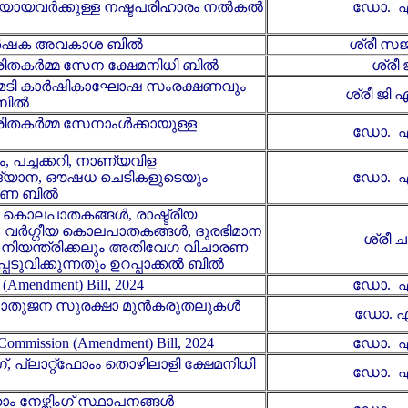
യായവർക്കുള്ള നഷ്ടപരിഹാരം നൽകൽ
ഡോ. എ
 കർഷക അവകാശ ബിൽ
ശ്രീ സ
രിതകർമ്മ സേന ക്ഷേമനിധി ബിൽ
ശ്രീ 
രമടി കാർഷികാഘോഷ സംരക്ഷണവും
ശ്രീ ജ
 ബിൽ
ിതകർമ്മ സേനാംൾക്കായുള്ള
ഡോ. എ
 പച്ചക്കറി, നാണ്യവിള ​
്യാന, ഔഷധ ചെടികളുടെയും
ഡോ. എ
്രണ ബിൽ
ട കൊലപാതകങ്ങൾ, രാഷ്ട്രീയ
വർഗ്ഗീയ​ കൊലപാതകങ്ങൾ, ദുരഭിമാന
ശ്രീ ച
ിയന്ത്രിക്കലും അതിവേഗ വിചാരണ
പെടുവിക്കുന്നതും ഉറപ്പാക്കൽ ബിൽ
e (Amendment) Bill, 2024
ഡോ. എ
ൊതുജന സുരക്ഷാ മുൻ‍കരുതലുകൾ
ഡോ. എ
Commission (Amendment) Bill, 2024
ഡോ. എ
, പ്ലാറ്റ്ഫോംം തൊഴിലാളി ക്ഷേമനിധി
ഡോ. എ
ം നേഴ്സിംഗ് സ്ഥാപനങ്ങൾ