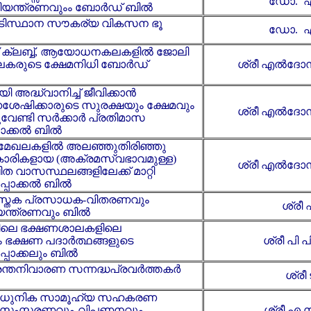
ഡോ. എ
നിയന്ത്രണവുംം ബോർഡ് ബിൽ
അടിസ്ഥാന സൗകര്യ വികസന ഭൂ
ഡോ. എ
ത് ക്ലബ്ബ്, ആയോധനകലകളിൽ ജോലി
ീലകരുടെ ക്ഷേമനിധി ബോർഡ്
ശ്രീ എൽദോസ് 
ി അദ്ധ്വാനിച്ച് ജീവിക്കാൻ
്നശേഷിക്കാരുടെ സുരക്ഷയും ക്ഷേമവും
ശ്രീ എൽദോസ് 
ുവേണ്ടി സർക്കാർ പ്രതിമാസ
ാക്കൽ ബിൽ
മേഖലകളിൽ അലഞ്ഞുതിരിഞ്ഞു
മകാരികളായ (അക്രമസ്വഭാവമുള്ള)
ശ്രീ എൽദോസ് 
ത വാസസ്ഥലങ്ങളിലേക്ക് മാറ്റി
്പാക്കൽ ബിൽ
ുസ്തക പ്രസാധക-വിതരണവും
ശ്രീ
യന്ത്രണവും ബിൽ
തിലെ ഭക്ഷണശാലകളിലെ
 ഭക്ഷണ പദാർത്ഥങ്ങളുടെ
ശ്രീ പി 
്പാക്കലും ബിൽ
രന്തനിവാരണ സന്നദ്ധപ്രവർത്തകർ
ശ്രീ 
 ആധുനിക സാമൂഹ്യ സഹകരണ
ന സംസ്കരണവും-വിപണനവും
ശ്രീ എ 