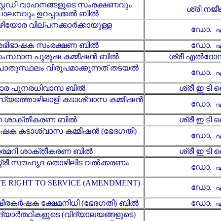
്റ്റഡി വാഹനങ്ങളുടെ സംരക്ഷണവും
ശ്രീ നജീ
ാലനവും ഉറപ്പാക്കൽ ബിൽ
ഴിയോര വില്പനക്കാർക്കായുള്ള
ഡോ. എ
 അഭിഭാഷക സംരക്ഷണ ബിൽ
ഡോ. എ
 സംസ്ഥാന പുരുഷ കമ്മീഷൻ ബിൽ
ശ്രീ എൽദോസ് 
പൊതുസ്ഥലം വിരൂപമാക്കുന്നത് തടയൽ
ഡോ. എ
ുവോര പുനരധിവാസ ബിൽ
ശ്രീ ഇ ടി
്സ്യത്തൊഴിലാളി കടാശ്വാസ കമ്മീഷൻ
ഡോ. എ
ന ശാക്തീകരണ ബിൽ
ശ്രീ ഇ ടി
ർഷക കടാശ്വാസ കമ്മീഷൻ (ഭേദഗതി)
ഡോ. എ
പ്രൈമറി ശാക്തീകരണ ബിൽ
ശ്രീ ഇ ടി
സ്ത്രീ സൗഹൃദ തൊഴിലിട വൽക്കരണം
ഡോ. എ
TE RIGHT TO SERVICE (AMENDMENT)
ഡോ. എ
ക്ഷീരകർഷക ക്ഷേമനിധി (ഭേദഗതി) ബിൽ
ഡോ. എ
ദ്യാർത്ഥികളുടെ (വിദ്യാലയങ്ങളുടെ)