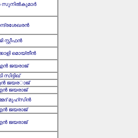
ആർ സുനിൽകുമാർ
ചന്ദ്രശേഖരൻ
ജി സ്റ്റീഫൻ
ക്കോളി മൊയ്തീൻ
ൻ ജയരാജ്
ടി സിദ്ദിഖ്
ൻ ജയരാജ്
ൻ ജയരാജ്
മ്മദ് മുഹ്സിൻ
ൻ ജയരാജ്
ൻ ജയരാജ്