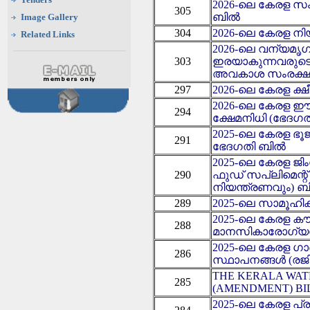
2026-ലെ കേരള 
305
ബിൽ
Image Gallery
304
2026-ലെ കേരള 
Related Links
2026-ലെ വന്യമൃ
303
ഇരയാകുന്നവരുട
അവകാശ സംരക്
297
2026-ലെ കേരള 
2026-ലെ കേരള ഈറ്
294
ക്ഷേമനിധി (ഭേദഗ
2025-ലെ കേരള ഭൂ
291
ഭേദഗതി ബിൽ
2025-ലെ കേരള ജിം
290
ഫുഡ് സപ്ലിമെന്റ
നിയന്ത്രണവും) 
289
2025-ലെ സാമൂ
2025-ലെ കേരള കൗ
288
മാനസികാരോഗ്യ
2025-ലെ കേരള ഗ
286
സ്ഥാപനങ്ങൾ (രജി
THE KERALA WAT
285
(AMENDMENT) BIL
2025-ലെ കേരള പ്