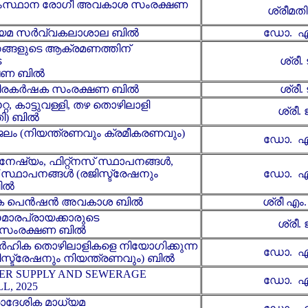
സംസ്ഥാന രോഗീ അവകാശ സംരക്ഷണ
ശ്രീമത
നിയമ സർവ്വകലാശാല ബിൽ
ഡോ. എ
ഗങ്ങളുടെ ആക്രമണത്തിന്
െ
ശ്രീ. 
ഷണ ബിൽ
ക്ഷീരകർഷക സംരക്ഷണ ബിൽ
ശ്രീ. 
റ, കാട്ടുവള്ളി, തഴ തൊഴിലാളി
ശ്രീ. 
തി) ബിൽ
ജലം (നിയന്ത്രണവും ക്രമീകരണവും)
ഡോ. എ
നേഷ്യം, ഫിറ്റ്നസ് സ്ഥാപനങ്ങൾ,
് സ്ഥാപനങ്ങൾ (രജിസ്ട്രേഷനും
ഡോ. എ
ബിൽ
ഹിക പെൻഷൻ അവകാശ ബിൽ
ശ്രീ എം
മാരപ്രായക്കാരുടെ
ശ്രീ. 
സംരക്ഷണ ബിൽ
ാർഹിക തൊഴിലാളികളെ നിയോഗിക്കുന്ന
ഡോ. എ
സ്ട്രേഷനും നിയന്ത്രണവും) ബിൽ
ER SUPPLY AND SEWERAGE
ഡോ. എ
L, 2025
രാദേശിക മാധ്യമ