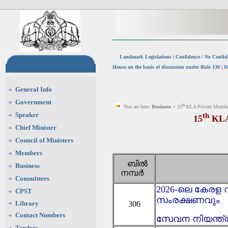
Landmark Legislations
|
Confidence / No Confi
House on the basis of discussion under Rule 130
|
D
General Info
Government
th
You are here:
Business
> 15
KLA Private Member
Speaker
th
15
KLA
Chief Minister
Council of Ministers
Members
ബിൽ
Business
നമ്പർ
Committees
2026-ലെ കേര
CPST
സംരക്ഷണവും
Library
306
Contact Numbers
സേവന നിയന്ത
Tenders