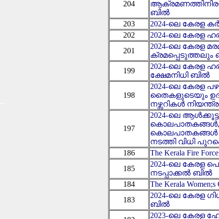
204
ആക്രമണത്തിനിര
ബിൽ
203
2024-ലെ കേരള
202
2024-ലെ കേരള ഹ
2024-ലെ കേരള മ
201
ക്രമപ്പെടുത്തലും
2024-ലെ കേരള ഹര
199
ക്ഷേമനിധി ബിൽ
2024-ലെ കേരള പഴം,
198
തൈകളുടെയും ഉദ
നഴ്സറികൾ നിയന്ത
2024-ലെ ആൾക്കൂട്
കൊലപാതകങ്ങൾ, 
197
കൊലപാതകങ്ങൾ ന
നടത്തി വിധി പുറപ്
186
The Kerala Fire Forc
2024-ലെ കേരള പ
185
നടപ്പാക്കൽ ബിൽ
184
The Kerala Women;s 
2024-ലെ കേരള ഗിഗ്
183
ബിൽ
2023-ലെ കേരള ഹോ