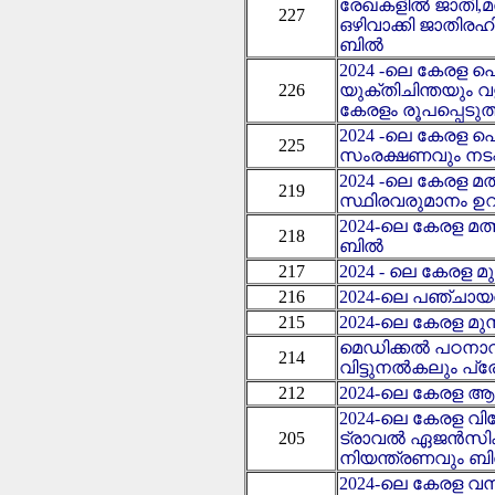
രേഖകളിൽ ജാതി,മതം
227
ഒഴിവാക്കി ജാതിരഹ
ബിൽ
2024 -ലെ കേരള
226
യുക്തിചിന്തയും 
കേരളം രൂപപ്പെടു
2024 -ലെ കേരള 
225
സംരക്ഷണവും നടപ
2024 -ലെ കേരള മത
219
സ്ഥിരവരുമാനം ഉറപ
2024-ലെ കേരള മത
218
ബിൽ
217
2024 - ലെ കേരള 
216
2024-ലെ പഞ്ചായത്
215
2024-ലെ കേരള മുന
മെഡിക്കൽ പഠനാവ
214
വിട്ടുനൽകലും പ്ര
212
2024-ലെ കേരള 
2024-ലെ കേരള വ
205
ട്രാവൽ ഏജൻ‍സിക
നിയന്ത്രണവും ബ
2024-ലെ കേരള വന