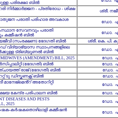
ഡോ. എ
ുള്ള പരിരക്ഷാ ബിൽ
ി നിർമ്മാർജ്ജന - പ്രതിരോധ - ശിക്ഷ
ശ്രീ. നജ
പൊതുജന പരാതി പരിഹാര അവകാശ
ഡോ. എ
സംസ്ഥാന സേവനവും പരാതി
ഡോ. എ
ം കമ്മീഷൻ ബിൽ
്യജീവി (സംരക്ഷണ) ഭേദഗതി ബിൽ
ശ്രീ. കെ. പി. കുഞ
ഡ് വിദ്യാഭ്യാസ സ്ഥാപനങ്ങളിലെ
ഡോ. എ
്കുള്ള ട്രിബ്യൂണല്‍ ബില്‍
MIDWIVES (AMENDMENT) BILL, 2025
ഡോ. എ
സിപ്പാലിറ്റി (ഭേദഗതി) ബിൽ
ഡോ. എ
്ചായത്ത് രാജ് (ഭേദഗതി) ബിൽ
ഡോ. എ
് ടു ഡിസ്ക‌ണക്റ്റ് ബിൽ
ഡോ. എ
ീ മാനേജ്‌മെൻ്റ് അതോറിറ്റി
ഡോ. എ
ക്ഷയ കേന്ദ്ര പരിപാലന ബിൽ
ഡോ. എ
T DISEASES AND PESTS
ഡോ. എ
L, 2025
്‍ഷക-കര്‍ഷകതൊഴിലാളി കമ്മീഷന്‍
ഡോ. എ