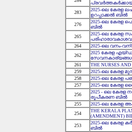
284
പ്രവർത്തകർക്കായ
2025-ലെ കേരള ലഹര
283
ഉറപ്പാക്കൽ ബിൽ
2025-ലെ കേരള 
276
ബിൽ
2025-ലെ കേരള 
265
പരിഹാരാവകാശവു
264
2025-ലെ വനം-വന
2025 കേരള എയ്ഡ
262
സേവനകാര്യങ്ങള്‍ക
261
THE NURSES AND 
259
2025-ലെ കേരള മുൻ
258
2025-ലെ കേരള പഞ
257
2025-ലെ കേരള റൈറ്റ
2025 - ലെ കേരള നദ
256
രൂപീകരണ ബിൽ
255
2025-ലെ കേരള അ
THE KERALA PLAN
254
(AMENDMENT) BIL
2025-ലെ കേരള കര
253
ബിൽ