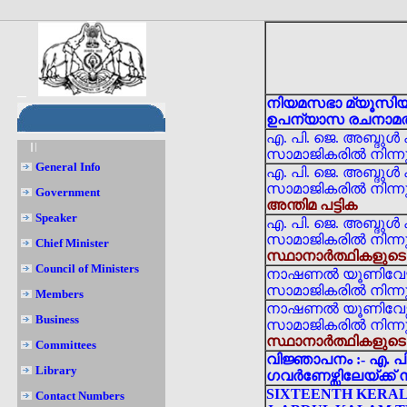
നിയമസഭാ മ്യൂസിയം
ഉപന്യാസ രചനാമത്
എ. പി. ജെ. അബ്ദ
സാമാജികരിൽ നിന്നുള്
General Info
എ. പി. ജെ. അബ്ദ
സാമാജികരിൽ നിന്നുള്
Government
അന്തിമ പട്ടിക
Speaker
എ. പി. ജെ. അബ്ദു
സാമാജികരിൽ നിന്നുമ
Chief Minister
സ്ഥാനാർത്ഥികളുടെ ലി
Council of Ministers
നാഷണൽ യൂണിവേഴ്‌
സാമാജികരിൽ നിന്നുള്
Members
നാഷണൽ യൂണിവേഴ്സ
Business
സാമാജികരിൽ നിന്നുള്
സ്ഥാനാർത്ഥികളുടെ അ
Committees
വിജ്ഞാപനം :- എ. 
Library
ഗവർണേഴ്സിലേയ്ക്ക്
SIXTEENTH KERAL
Contact Numbers