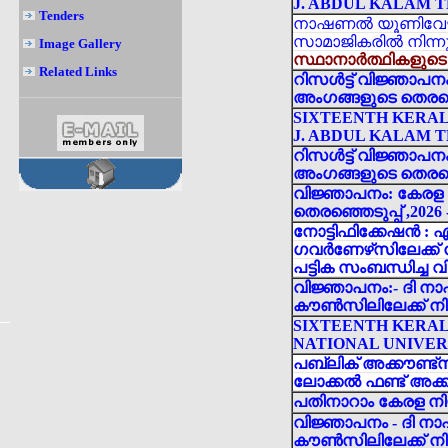
J. ABDUL KALAM 
Tenders
നാഷണൽ യൂണിവേഴ്‌
സാമാജികരിൽ നിന്നും
Image Gallery
സ്ഥാനാർത്ഥികളുടെ ലി
Related Links
റിസൾട്ട് വിജ്ഞാ
അംഗങ്ങളുടെ തെരഞ്ഞ
SIXTEENTH KERAL
J. ABDUL KALAM 
റിസൾട്ട് വിജ്ഞാ
അംഗങ്ങളുടെ തെരഞ്ഞ
വിജ്ഞാപനം: കേര
തെരഞ്ഞെടുപ്പ് ,202
നോട്ടിഫിക്കേഷൻ :
ഗവർണേഴ്‌സിലേക്ക് 
പട്ടിക സംബന്ധിച്ച
വിജ്ഞാപനം:- ദി ന
കൗൺസിലിലേക്ക് നിയ
SIXTEENTH KERAL
NATIONAL UNIVER
പബ്ലിക് അക്കൗണ്ട്സ് 
ലോക്കൽ ഫണ്ട് അക്കൗണ
പതിനാറാം കേരള നി
വിജ്ഞാപനം - ദി ന
കൗൺസിലിലേക്ക് നിയ