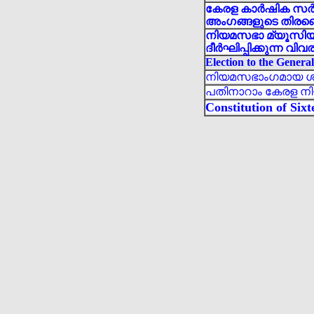
കേരള കാർഷിക സർവ
അംഗങ്ങളുടെ തിരഞ്ഞെ
നിയമസഭാ മ്യൂസിയം 
ദീർഘിപ്പിക്കുന്ന വിവ
Election to the General
നിയമസഭാംഗമായ ശ്രീ.
പതിനാറാം കേരള നി
Constitution of Six