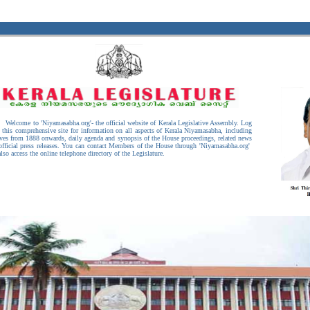
come to 'Niyamasabha.org'- the official website of Kerala Legislative Assembly. Log
o this comprehensive site for information on all aspects of Kerala Niyamasabha, including
ives from 1888 onwards, daily agenda and synopsis of the House proceedings, related news
official press releases. You can contact Members of the House through 'Niyamasabha.org'
lso access the online telephone directory of the Legislature.