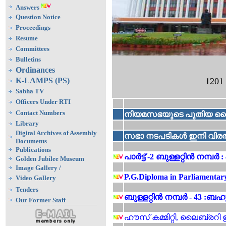
Answers
Question Notice
Proceedings
Resume
Committees
Bulletins
Ordinances
K-LAMPS (PS)
1201
Sabha TV
Officers Under RTI
Contact Numbers
നിയമസഭയുടെ പുതിയ ഡൈ
Library
Digital Archives of Assembly
സഭാ നടപടികൾ ഇനി വിരൽ
Documents
Publications
പാർട്ട് -2 ബുള്ളറ്റിൻ നമ്
Golden Jubilee Museum
Image
Gallery
/
P.G.Diploma in Parliamentary
Video Gallery
Tenders
ബുള്ളറ്റിൻ നമ്പർ - 43 :ബ
Our Former Staff
ഹൗസ് കമ്മിറ്റി, ലൈബ്ര