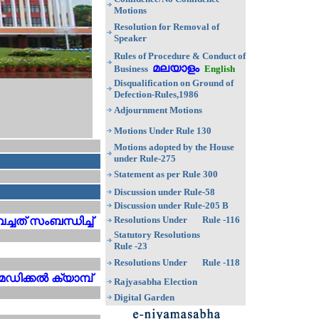
Motions
Resolution for Removal of
Speaker
Rules of Procedure & Conduct of
മലയാളം
Business
English
Disqualification on Ground of
Defection-Rules,1986
Adjournment Motions
Motions Under Rule 130
Motions adopted by the House
under Rule-275
Statement as per Rule 300
Discussion under Rule-58
Discussion under Rule-205
B
Resolutions Under Rule -116
ച്ചത് സംബന്ധിച്ച്
Statutory Resolutions
Rule -23
Resolutions Under Rule -118
െഡിക്കൽ ക്യാമ്പ്
Rajyasabha Election
Digital Garden