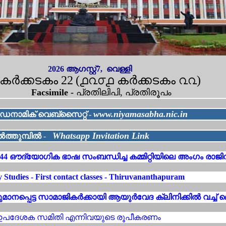
2026 ആഗസ്റ്റ്7,
വെള്ളി
കര്‍ക്കടകം
22
(൧൨൦൧ കര്‍ക്കടകം ൨൨)
Facsimile -
പ്രതിലിപി, പ്രതിരൂപം
www.niyamasabha.nic.in
നാമിക് വെബ്സൈറ്റ് -
Whatsapp Invitation Link
ത്തുമ്പിൽ
-
പർ : 44 ഔദ്യോഗിക ഭാഷ സംബന്ധിച്ച കമ്മിറ്റിയിലെ അംഗം രാജിവ
 Studies - First contact classes - Thiruvananthapuram
ഹുമാനപ്പെട്ട സാമാജികർക്കായി ആയുർവേദ ക്ലിനിക്കിൽ വച്ച് മ
റി ഉപദേശക സമിതി എന്നിവയുടെ രൂപീകരണം