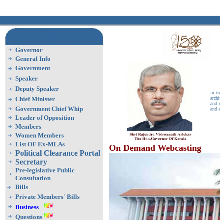
Governor
General Info
Government
Speaker
Wel
Deputy Speaker
in t
Chief Minister
arch
and 
Government Chief Whip
and a
Leader of Opposition
Members
Women Members
List OF Ex-MLAs
On Demand Webcasting
Political Clearance Portal
Secretary
Pre-legislative Public
Consultation
Bills
Private Members' Bills
Business
Questions